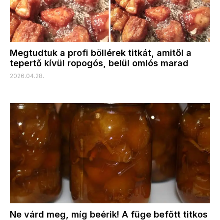
Megtudtuk a profi böllérek titkát, amitől a
tepertő kívül ropogós, belül omlós marad
2026.04.28.
Ne várd meg, míg beérik! A füge befőtt titkos