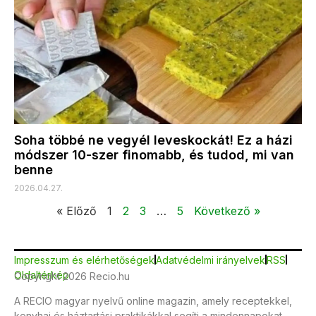
Soha többé ne vegyél leveskockát! Ez a házi
módszer 10-szer finomabb, és tudod, mi van
benne
2026.04.27.
« Előző
1
2
3
…
5
Következő »
Impresszum és elérhetőségek
Adatvédelmi irányelvek
RSS
Oldaltérkép
Copyright 2026 Recio.hu
A RECIO magyar nyelvű online magazin, amely receptekkel,
konyhai és háztartási praktikákkal segíti a mindennapokat.