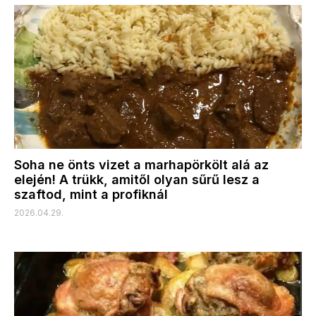
Soha ne önts vizet a marhapörkölt alá az
elején! A trükk, amitől olyan sűrű lesz a
szaftod, mint a profiknál
2026.04.29.