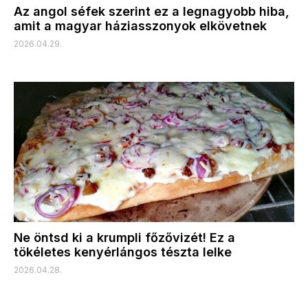
Az angol séfek szerint ez a legnagyobb hiba,
amit a magyar háziasszonyok elkövetnek
2026.04.29.
Ne öntsd ki a krumpli főzővizét! Ez a
tökéletes kenyérlángos tészta lelke
2026.04.28.