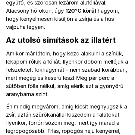
együtt), és szorosan lezárom alufóliával.
Alacsony hőfokon, úgy
120°C körül
hagyom,
hogy kényelmesen kisüljön a zsírja és a hús
vajpuha legyen.
Az utolsó simítások az illatért
Amikor már látom, hogy kezd alakulni a színük,
lekapom róluk a fóliát. Ilyenkor dobom melléjük a
felszeletelt fokhagymát – nem szabad korábban,
mert megég és keserű lesz! Még pár perc a
sütőben fólia nélkül, amíg elérik azt a gyönyörű
aranybarna színt.
Én mindig megvárom, amíg kicsit megnyugszik a
zsír, aztán szűrőkanállal kiszedem a falatokat.
Ilyenkor, forrón sózom meg, mert így marad a
legropogósabb. Friss, ropogós héjú kenyérrel,