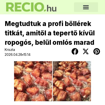
Megtudtuk a profi böllérek
titkát, amitől a tepertő kívül
ropogós, belül omlós marad
Kriszta
2026.04.28▪15:14