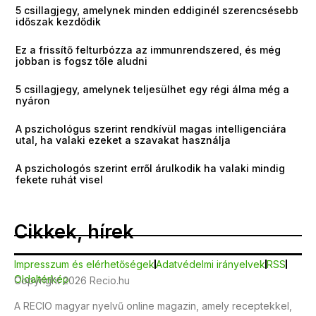
5 csillagjegy, amelynek minden eddiginél szerencsésebb
időszak kezdődik
Ez a frissítő felturbózza az immunrendszered, és még
jobban is fogsz tőle aludni
5 csillagjegy, amelynek teljesülhet egy régi álma még a
nyáron
A pszichológus szerint rendkívül magas intelligenciára
utal, ha valaki ezeket a szavakat használja
A pszichologós szerint erről árulkodik ha valaki mindig
fekete ruhát visel
Cikkek, hírek
Impresszum és elérhetőségek
Adatvédelmi irányelvek
RSS
Oldaltérkép
Copyright 2026 Recio.hu
A RECIO magyar nyelvű online magazin, amely receptekkel,