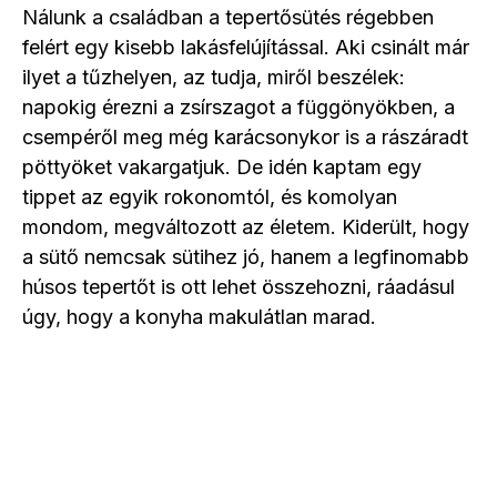
Nálunk a családban a tepertősütés régebben
felért egy kisebb lakásfelújítással. Aki csinált már
ilyet a tűzhelyen, az tudja, miről beszélek:
napokig érezni a zsírszagot a függönyökben, a
csempéről meg még karácsonykor is a rászáradt
pöttyöket vakargatjuk. De idén kaptam egy
tippet az egyik rokonomtól, és komolyan
mondom, megváltozott az életem. Kiderült, hogy
a sütő nemcsak sütihez jó, hanem a legfinomabb
húsos tepertőt is ott lehet összehozni, ráadásul
úgy, hogy a konyha makulátlan marad.