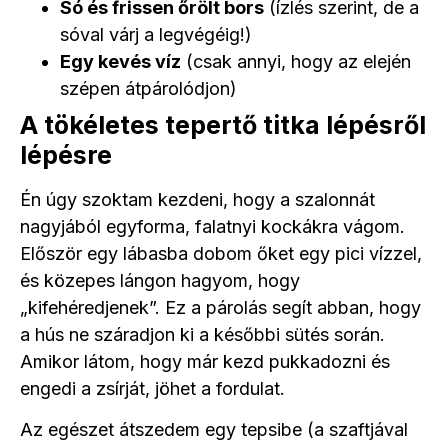
Só és frissen őrölt bors
(ízlés szerint, de a
sóval várj a legvégéig!)
Egy kevés víz
(csak annyi, hogy az elején
szépen átpárolódjon)
A tökéletes tepertő titka lépésről
lépésre
Én úgy szoktam kezdeni, hogy a szalonnát
nagyjából egyforma, falatnyi kockákra vágom.
Először egy lábasba dobom őket egy pici vízzel,
és közepes lángon hagyom, hogy
„kifehéredjenek”. Ez a párolás segít abban, hogy
a hús ne száradjon ki a későbbi sütés során.
Amikor látom, hogy már kezd pukkadozni és
engedi a zsírját, jöhet a fordulat.
Az egészet átszedem egy tepsibe (a szaftjával