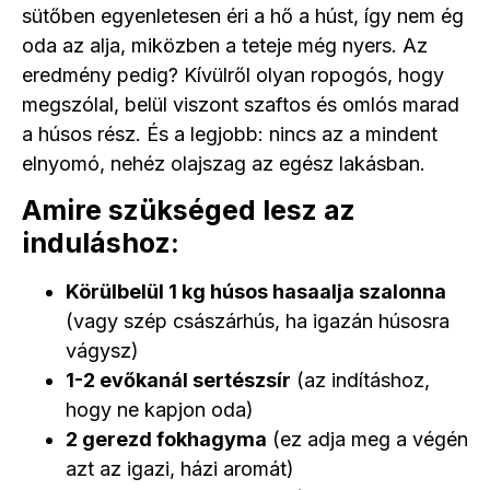
sütőben egyenletesen éri a hő a húst, így nem ég
oda az alja, miközben a teteje még nyers. Az
eredmény pedig? Kívülről olyan ropogós, hogy
megszólal, belül viszont szaftos és omlós marad
a húsos rész. És a legjobb: nincs az a mindent
elnyomó, nehéz olajszag az egész lakásban.
Amire szükséged lesz az
induláshoz:
Körülbelül 1 kg húsos hasaalja szalonna
(vagy szép császárhús, ha igazán húsosra
vágysz)
1-2 evőkanál sertészsír
(az indításhoz,
hogy ne kapjon oda)
2 gerezd fokhagyma
(ez adja meg a végén
azt az igazi, házi aromát)