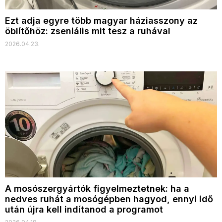
Ezt adja egyre több magyar háziasszony az
öblítőhöz: zseniális mit tesz a ruhával
2026.04.23.
A mosószergyártók figyelmeztetnek: ha a
nedves ruhát a mosógépben hagyod, ennyi idő
után újra kell indítanod a programot