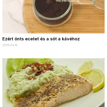
Ezért önts ecetet és a sót a kávéhoz
2026.04.15.