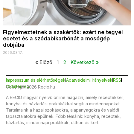
Figyelmeztetnek a szakértők: ezért ne tegyél
ecetet és a szódabikarbónát a mosógép
dobjába
2026.03.17.
« Előző
1
2
Következő »
Impresszum és elérhetőségek
Adatvédelmi irányelvek
RSS
Oldaltérkép
Copyright 2026 Recio.hu
A RECIO magyar nyelvű online magazin, amely receptekkel,
konyhai és háztartási praktikákkal segíti a mindennapokat.
Tartalmaink a hazai szokásokra, alapanyagokra és valódi
tapasztalatokra épülnek. Főbb témáink: konyha, receptek,
háztartás, mindennapi praktikák, otthon és kert.