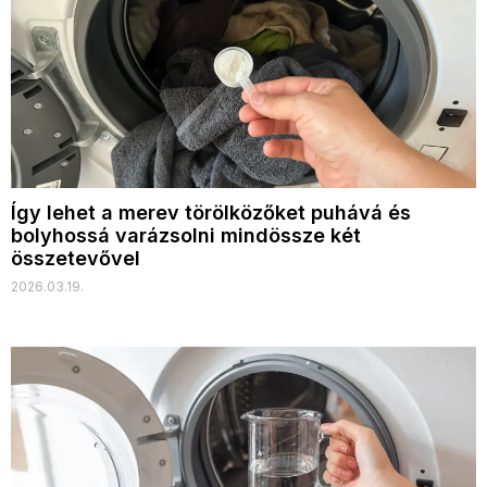
Így lehet a merev törölközőket puhává és
bolyhossá varázsolni mindössze két
összetevővel
2026.03.19.