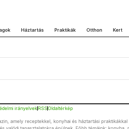
agok
Háztartás
Praktikák
Otthon
Kert
édelmi irányelvek
RSS
Oldaltérkép
n, amely receptekkel, konyhai és háztartási praktikákkal 
és valódi tapasztalatokra épülnek. Főbb témáink: konyha, 