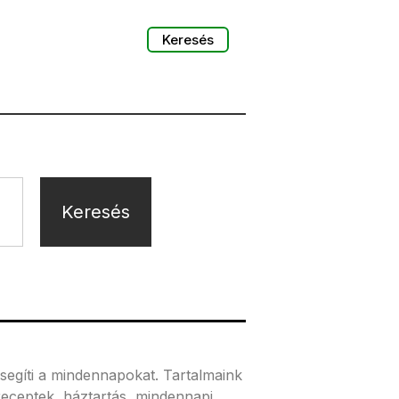
Keresés
Keresés
segíti a mindennapokat. Tartalmaink
receptek, háztartás, mindennapi