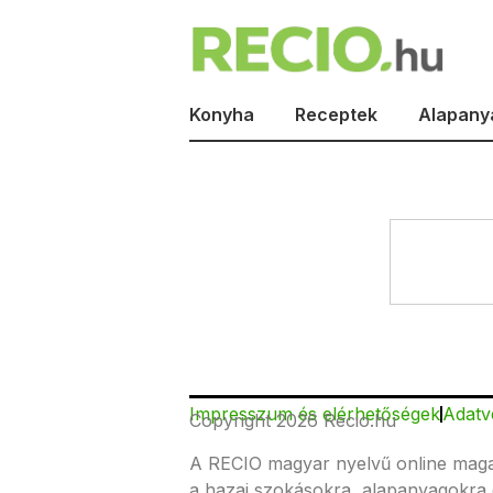
Konyha
Receptek
Alapany
Impresszum és elérhetőségek
Adatv
Copyright 2026 Recio.hu
A RECIO magyar nyelvű online magazi
a hazai szokásokra, alapanyagokra 