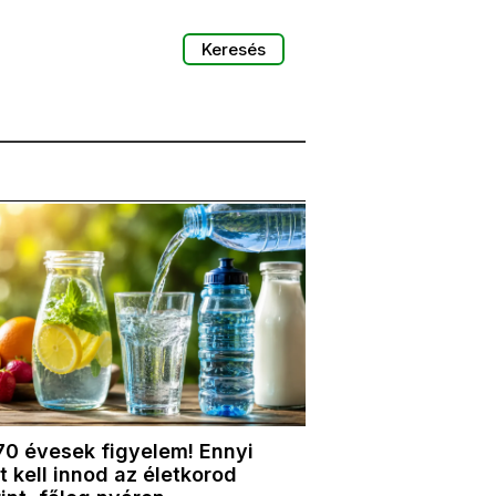
Keresés
70 évesek figyelem! Ennyi
t kell innod az életkorod