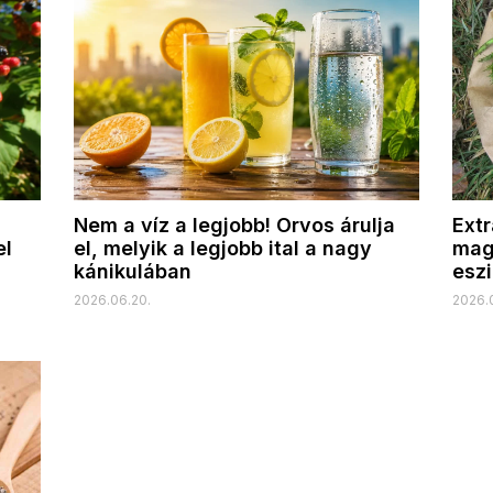
Nem a víz a legjobb! Orvos árulja
Ext
el
el, melyik a legjobb ital a nagy
mag
kánikulában
eszi
2026.06.20.
2026.0