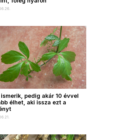
int, főleg nyáron
06.26.
 ismerik, pedig akár 10 évvel
bb élhet, aki issza ezt a
ényt
6.21.