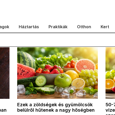
agok
Háztartás
Praktikák
Otthon
Kert
Ezek a zöldségek és gyümölcsök
50-
ban
belülről hűtenek a nagy hőségben
vize