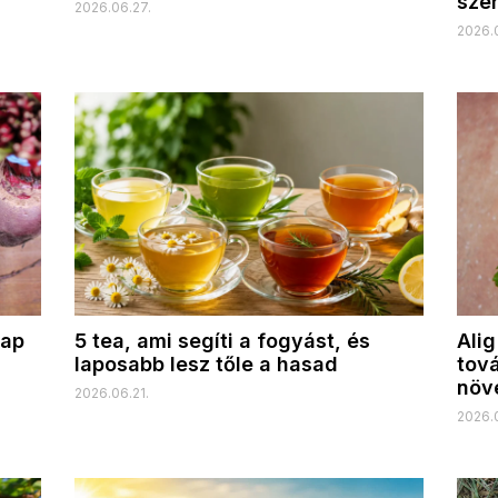
szer
2026.06.27.
2026.
nap
5 tea, ami segíti a fogyást, és
Alig
laposabb lesz tőle a hasad
tová
növ
2026.06.21.
2026.0