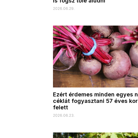
is fogsz tőle aludni
2026.06.29.
Ezért érdemes minden egyes 
céklát fogyasztani 57 éves kor
felett
2026.06.23.