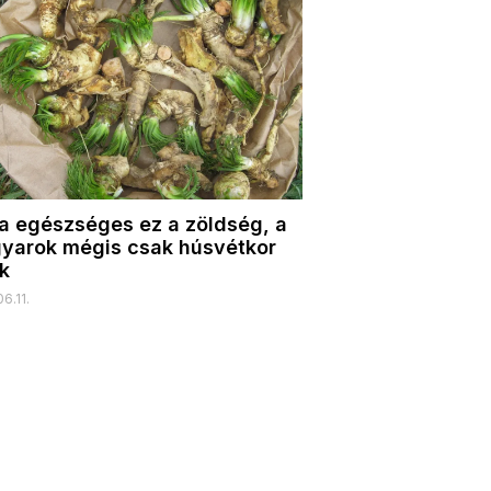
ra egészséges ez a zöldség, a
yarok mégis csak húsvétkor
k
6.11.