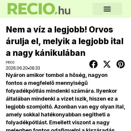
Nem a víz a legjobb! Orvos
árulja el, melyik a legjobb ital
a nagy kánikulában
recc
2026.06.20▪08:33
Nyáron amikor tombol a hőség, nagyon
fontos a megfelelő mennyiségű
folyadékpótlás mindenki számára. Ilyenkor
általában mindenki a vizet iszik, hiszen ez a
legjobb szomjoltó. Azonban van egy olyan ital,
amely sokkal hatékonyabban segítheti a
folyadékpótlást. Emellett viszont a nagy
melegben fontos odafigyelni a kiszáradás