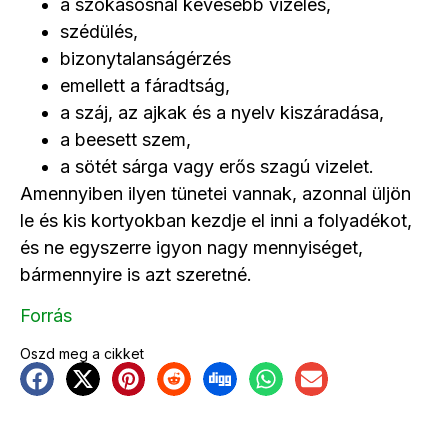
a szokásosnál kevesebb vizelés,
szédülés,
bizonytalanságérzés
emellett a fáradtság,
a száj, az ajkak és a nyelv kiszáradása,
a beesett szem,
a sötét sárga vagy erős szagú vizelet.
Amennyiben ilyen tünetei vannak, azonnal üljön
le és kis kortyokban kezdje el inni a folyadékot,
és ne egyszerre igyon nagy mennyiséget,
bármennyire is azt szeretné.
Forrás
Oszd meg a cikket