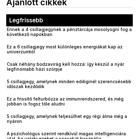
Ajánlott cikkek
Legfrissebb
Ennek a 4 csillagjegynek a pénztárcája mosolyogni fog a
következő napokban
Ez a 6 csillagjegy most különleges energiákat kap az
univerzumtól
Csak néhány bodzavirág kell hozzá: így készül a nyár
legfinomabb házi szörpje
5 csillagjegy, amelynek minden eddiginél szerencsésebb
időszak kezdődik
Ez a frissítő felturbózza az immunrendszered, és még
jobban is fogsz tőle aludni
5 csillagjegy, amelynek teljesülhet egy régi álma még a
nyáron
A pszichológus szerint rendkívül magas intelligenciára
utal, ha valaki ezeket a szavakat használja