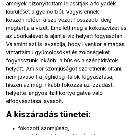
amelyek bizonyítottam lelassítják a folyadék
kiürülését a gyomorból. Vagyis ennek
köszönhetően a szervezet hosszabb ideig
megtartja a vizet. Emellett még a kókuszvizet és
az uborkalevet is ajánlja víz helyett fogyasztani.
Valamint azt is javasolja, hogy ilyenkor a magas
víztartalmú gyümölcsöket és zöldségeket
fogyasszunk inkább a hús és a szénhidrátok
helyett. Amikor szomjúságot szeretnénk oltani,
nem javasolt a jéghideg italok fogyasztása,
hiszen az még inkább fokozza az izzadást,
helyette langyos italt kortyolgatva való
elfogyasztása javasolt.
A kiszáradás tünetei:
fokozott szomjúság,