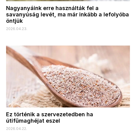
Nagyanyáink erre használták fel a
savanyúság levét, ma már inkább a lefolyóba
öntjük
2026.04.23.
Ez történik a szervezetedben ha
útifűmaghéjat eszel
2026.04.22.