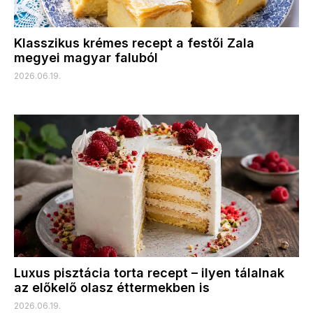
Klasszikus krémes recept a festői Zala
megyei magyar faluból
2026.06.19.
Luxus pisztácia torta recept – ilyen tálalnak
az előkelő olasz éttermekben is
2026.06.19.