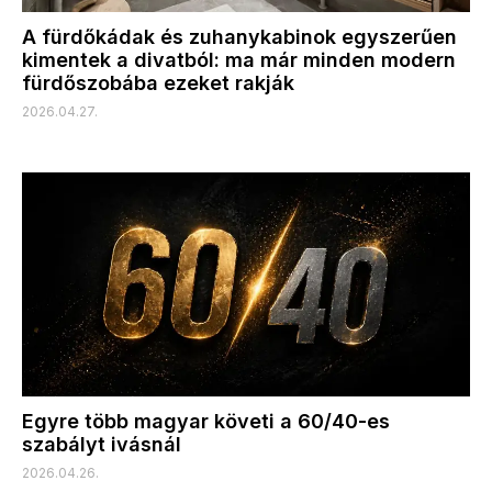
A fürdőkádak és zuhanykabinok egyszerűen
kimentek a divatból: ma már minden modern
fürdőszobába ezeket rakják
2026.04.27.
Egyre több magyar követi a 60/40-es
szabályt ivásnál
2026.04.26.