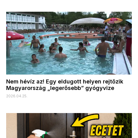
Nem hévíz az! Egy eldugott helyen rejtőzik
Magyarország „legerősebb” gyógyvize
2026.04.25.