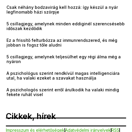
Csak néhány bodzavirág kell hozzá: így készül a nyár
legfinomabb házi szörpje
5 csillagjegy, amelynek minden eddiginél szerencsésebb
időszak kezdődik
Ez a frissítő felturbózza az immunrendszered, és még
jobban is fogsz tőle aludni
5 csillagjegy, amelynek teljesülhet egy régi álma még a
nyáron
A pszichológus szerint rendkívül magas intelligenciára
utal, ha valaki ezeket a szavakat használja
A pszichologós szerint erről árulkodik ha valaki mindig
fekete ruhát visel
Cikkek, hírek
Impresszum és elérhetőségek
Adatvédelmi irányelvek
RSS