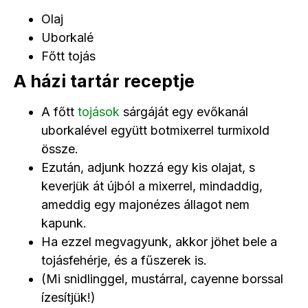
Olaj
Uborkalé
Főtt tojás
A házi tartár receptje
A főtt
tojások
sárgáját egy evőkanál
uborkalével együtt botmixerrel turmixold
össze.
Ezután, adjunk hozzá egy kis olajat, s
keverjük át újból a mixerrel, mindaddig,
ameddig egy majonézes állagot nem
kapunk.
Ha ezzel megvagyunk, akkor jöhet bele a
tojásfehérje, és a fűszerek is.
(Mi snidlinggel, mustárral, cayenne borssal
ízesítjük!)