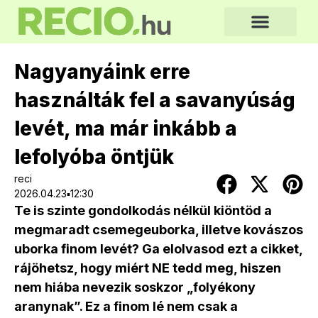
Nagyanyáink erre
használták fel a savanyúság
levét, ma már inkább a
lefolyóba öntjük
reci
2026.04.23▪12:30
Te is szinte gondolkodás nélkül kiöntöd a
megmaradt csemegeuborka, illetve kovászos
uborka finom levét? Ga elolvasod ezt a cikket,
rájöhetsz, hogy miért NE tedd meg, hiszen
nem hiába nevezik soskzor „folyékony
aranynak”. Ez a finom lé nem csak a