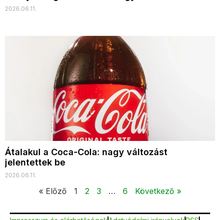
2026.06.11.
Átalakul a Coca-Cola: nagy változást
jelentettek be
2026.06.11.
« Előző
1
2
3
…
6
Következő »