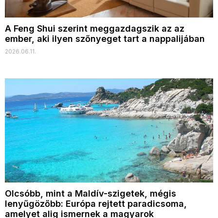
A Feng Shui szerint meggazdagszik az az
ember, aki ilyen szőnyeget tart a nappalijában
2026.06.11.
Olcsóbb, mint a Maldív-szigetek, mégis
lenyűgözőbb: Európa rejtett paradicsoma,
amelyet alig ismernek a magyarok