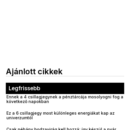
Ajánlott cikkek
Legfrissebb
Ennek a 4 csillagjegynek a pénztárcája mosolyogni fog a
következő napokban
Ez a 6 csillagjegy most különleges energiákat kap az
univerzumtól
Csak néhány bodzavirág kell hozzá: így készül a nyár