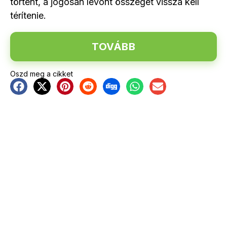
történt, a jogosan levont összeget vissza kell
térítenie.
TOVÁBB
Oszd meg a cikket