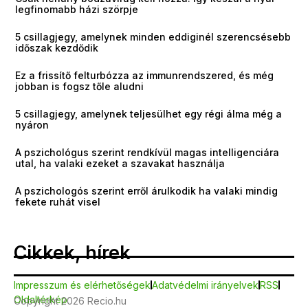
legfinomabb házi szörpje
5 csillagjegy, amelynek minden eddiginél szerencsésebb
időszak kezdődik
Ez a frissítő felturbózza az immunrendszered, és még
jobban is fogsz tőle aludni
5 csillagjegy, amelynek teljesülhet egy régi álma még a
nyáron
A pszichológus szerint rendkívül magas intelligenciára
utal, ha valaki ezeket a szavakat használja
A pszichologós szerint erről árulkodik ha valaki mindig
fekete ruhát visel
Cikkek, hírek
Impresszum és elérhetőségek
Adatvédelmi irányelvek
RSS
Oldaltérkép
Copyright 2026 Recio.hu