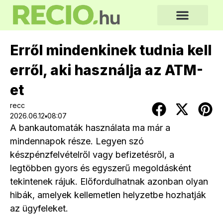
Erről mindenkinek tudnia kell
erről, aki használja az ATM-
et
recc
2026.06.12▪08:07
A bankautomaták használata ma már a
mindennapok része. Legyen szó
készpénzfelvételről vagy befizetésről, a
legtöbben gyors és egyszerű megoldásként
tekintenek rájuk. Előfordulhatnak azonban olyan
hibák, amelyek kellemetlen helyzetbe hozhatják
az ügyfeleket.