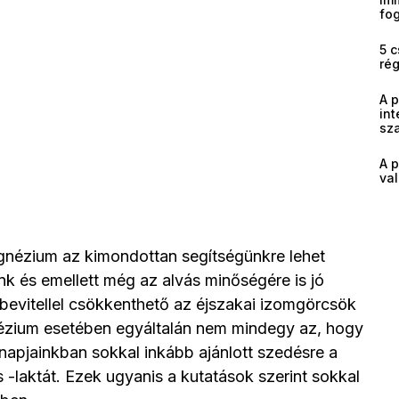
fog
5 c
ré
A 
int
sz
A p
val
agnézium az kimondottan segítségünkre lehet
nk és emellett még az alvás minőségére is jó
bevitellel csökkenthető az éjszakai izomgörcsök
ézium esetében egyáltalán nem mindegy az, hogy
napjainkban sokkal inkább ajánlott szedésre a
s -laktát. Ezek ugyanis a kutatások szerint sokkal