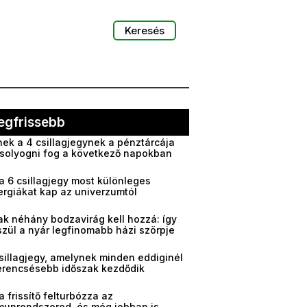
Keresés
egfrissebb
ek a 4 csillagjegynek a pénztárcája
solyogni fog a következő napokban
a 6 csillagjegy most különleges
ergiákat kap az univerzumtól
ak néhány bodzavirág kell hozzá: így
zül a nyár legfinomabb házi szörpje
sillagjegy, amelynek minden eddiginél
erencsésebb időszak kezdődik
a frissítő felturbózza az
munrendszered, és még jobban is