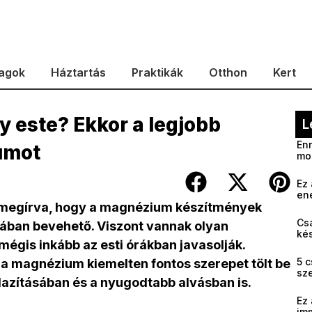
agok
Háztartás
Praktikák
Otthon
Kert
y este? Ekkor a legjobb
L
Enn
umot
mo
Ez 
en
 megírva, hogy a magnézium készítmények
Cs
ában bevehető. Viszont vannak olyan
kés
mégis inkább az esti órákban javasolják.
5 c
 a magnézium kiemelten fontos szerepet tölt be
sz
lazításában és a nyugodtabb alvásban is.
Ez 
im