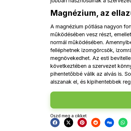
jobban hasznosulnak a szerveze
Magnézium, az ellaz
A magnézium pótlása nagyon font
működésében vesz részt, emellet
normál működésében. Amennyibe
felléphetnek izomgörcsök, izomr
megnövekedhet. Az esti bevitell
következtében a szervezet könnye
pihentetőbbé válik az alvás is. 
alszanak el, és kipihentebbek re
Oszd meg a cikket