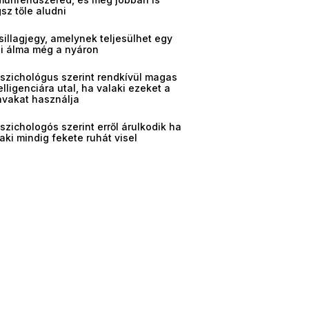
sz tőle aludni
sillagjegy, amelynek teljesülhet egy
gi álma még a nyáron
pszichológus szerint rendkívül magas
elligenciára utal, ha valaki ezeket a
avakat használja
szichologós szerint erről árulkodik ha
aki mindig fekete ruhát visel