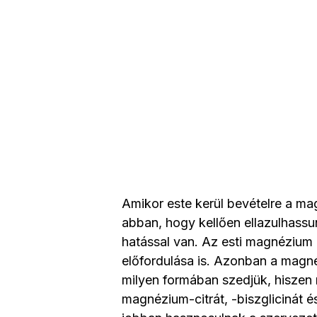
Amikor este kerül bevételre a m
abban, hogy kellően ellazulhassu
hatással van. Az esti magnézium 
előfordulása is. Azonban a magn
milyen formában szedjük, hiszen 
magnézium-citrát, -biszglicinát é