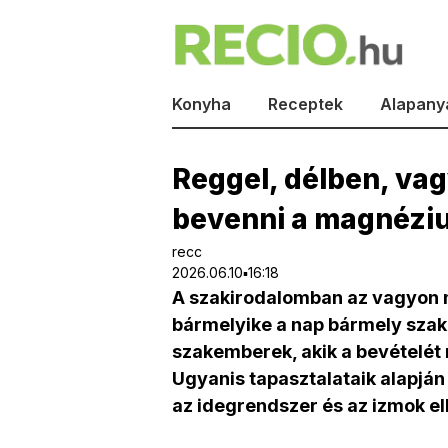
Konyha
Receptek
Alapany
Reggel, délben, vag
bevenni a magnézi
recc
2026.06.10▪16:18
A szakirodalomban az vagyon
bármelyike a nap bármely szak
szakemberek, akik a bevételét 
Ugyanis tapasztalataik alapján
az idegrendszer és az izmok el