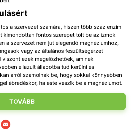
tben.
ulásért
os a szervezet számára, hiszen több száz enzim
t kimondottan fontos szerepet tölt be az izmok
n a szervezet nem jut elegendő magnéziumhoz,
ángások vagy az általános feszültségérzet
el viszont ezek megelőzhetőek, aminek
bben ellazult állapotba tud kerülni és
Sokan arról számolnak be, hogy sokkal könnyebben
ggel ébredéskor, ha este veszik be a magnéziumot.
TOVÁBB