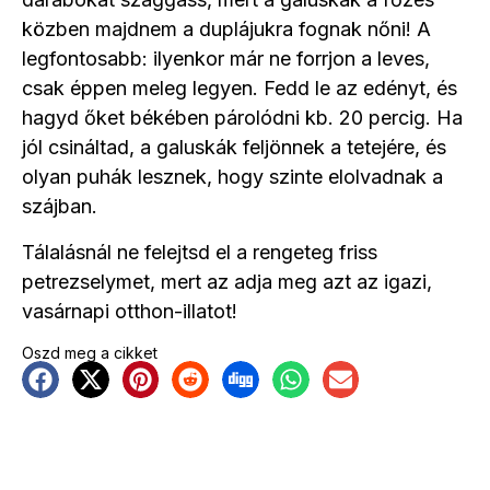
közben majdnem a duplájukra fognak nőni! A
legfontosabb: ilyenkor már ne forrjon a leves,
csak éppen meleg legyen. Fedd le az edényt, és
hagyd őket békében párolódni kb. 20 percig. Ha
jól csináltad, a galuskák feljönnek a tetejére, és
olyan puhák lesznek, hogy szinte elolvadnak a
szájban.
Tálalásnál ne felejtsd el a rengeteg friss
petrezselymet, mert az adja meg azt az igazi,
vasárnapi otthon-illatot!
Oszd meg a cikket