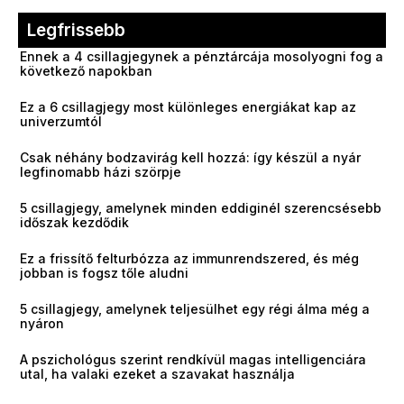
Legfrissebb
Ennek a 4 csillagjegynek a pénztárcája mosolyogni fog a
következő napokban
Ez a 6 csillagjegy most különleges energiákat kap az
univerzumtól
Csak néhány bodzavirág kell hozzá: így készül a nyár
legfinomabb házi szörpje
5 csillagjegy, amelynek minden eddiginél szerencsésebb
időszak kezdődik
Ez a frissítő felturbózza az immunrendszered, és még
jobban is fogsz tőle aludni
5 csillagjegy, amelynek teljesülhet egy régi álma még a
nyáron
A pszichológus szerint rendkívül magas intelligenciára
utal, ha valaki ezeket a szavakat használja