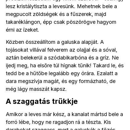
lesz kristálytiszta a levesünk. Mehetnek bele a
megpucolt zöldségek és a fűszerek, majd
takaréklángon, épp csak pöszörögve hagyom
érni az ízeket.
Közben összeállítom a galuska alapját. A
tojásokat villával felverem az olajjal és a sóval,
aztán belekerül a szódabikarbóna és a gríz. Ne
ijedj meg, ha elsőre túl hígnak tűnik! Takard le, és
tedd be a hűtőbe legalább egy órára. Ezalatt a
dara megszívja magát, és egy formázható, de
még lágy masszát kapsz.
A szaggatás trükkje
Amikor a leves már kész, a kanalat mártsd bele a
forró lébe, hogy ne ragadjon rá a tészta. Kis
darabokat szaggass, mert a galuskák a főzés