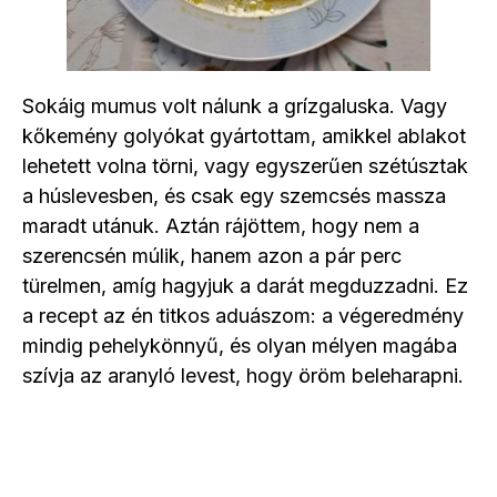
Sokáig mumus volt nálunk a grízgaluska. Vagy
kőkemény golyókat gyártottam, amikkel ablakot
lehetett volna törni, vagy egyszerűen szétúsztak
a húslevesben, és csak egy szemcsés massza
maradt utánuk. Aztán rájöttem, hogy nem a
szerencsén múlik, hanem azon a pár perc
türelmen, amíg hagyjuk a darát megduzzadni. Ez
a recept az én titkos aduászom: a végeredmény
mindig pehelykönnyű, és olyan mélyen magába
szívja az aranyló levest, hogy öröm beleharapni.