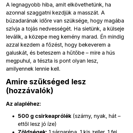
A legnagyobb hiba, amit elkövethetünk, ha
azonnal szaggatni kezdjük a masszát. A
búzadarának időre van szüksége, hogy magába
szívja a tojás nedvességét. Ha sietünk, a külseje
leválik, a közepe meg kemény marad. Én mindig
azzal kezdem a főzést, hogy bekeverem a
galuskát, és beteszem a hűtőbe – mire a hús
megpuhul, a tészta is pont olyan lesz,
amilyennek lennie kell.
Amire szükséged lesz
(hozzávalók)
Az alapléhez:
500 g csirkeaprólék
(szárny, nyak, hát –
ettől lesz jó íze)
Zöldségek:
1 sárgarépa, 1 kis zeller, 1 fej