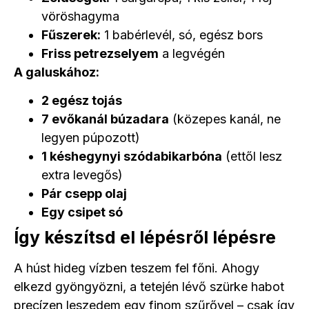
vöröshagyma
Fűszerek:
1 babérlevél, só, egész bors
Friss petrezselyem
a legvégén
A galuskához:
2 egész tojás
7 evőkanál búzadara
(közepes kanál, ne
legyen púpozott)
1 késhegynyi szódabikarbóna
(ettől lesz
extra levegős)
Pár csepp olaj
Egy csipet só
Így készítsd el lépésről lépésre
A húst hideg vízben teszem fel főni. Ahogy
elkezd gyöngyözni, a tetején lévő szürke habot
precízen leszedem egy finom szűrővel – csak így