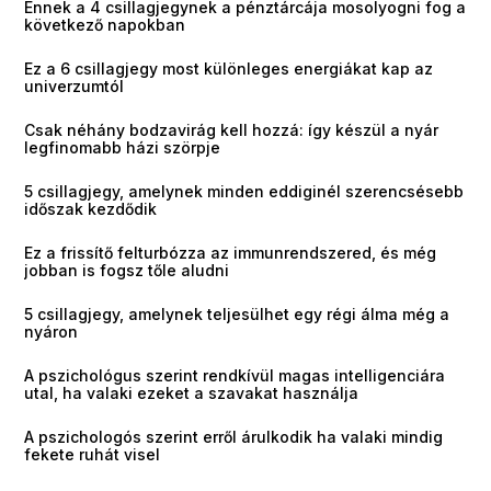
Ennek a 4 csillagjegynek a pénztárcája mosolyogni fog a
következő napokban
Ez a 6 csillagjegy most különleges energiákat kap az
univerzumtól
Csak néhány bodzavirág kell hozzá: így készül a nyár
legfinomabb házi szörpje
5 csillagjegy, amelynek minden eddiginél szerencsésebb
időszak kezdődik
Ez a frissítő felturbózza az immunrendszered, és még
jobban is fogsz tőle aludni
5 csillagjegy, amelynek teljesülhet egy régi álma még a
nyáron
A pszichológus szerint rendkívül magas intelligenciára
utal, ha valaki ezeket a szavakat használja
A pszichologós szerint erről árulkodik ha valaki mindig
fekete ruhát visel