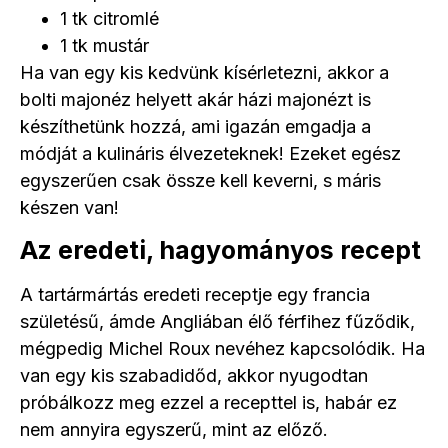
1 tk citromlé
1 tk mustár
Ha van egy kis kedvünk kísérletezni, akkor a
bolti majonéz helyett akár házi majonézt is
készíthetünk hozzá, ami igazán emgadja a
módját a kulináris élvezeteknek! Ezeket egész
egyszerűen csak össze kell keverni, s máris
készen van!
Az eredeti, hagyományos recept
A tartármártás eredeti receptje egy francia
születésű, ámde Angliában élő férfihez fűződik,
mégpedig Michel Roux nevéhez kapcsolódik. Ha
van egy kis szabadidőd, akkor nyugodtan
próbálkozz meg ezzel a recepttel is, habár ez
nem annyira egyszerű, mint az előző.