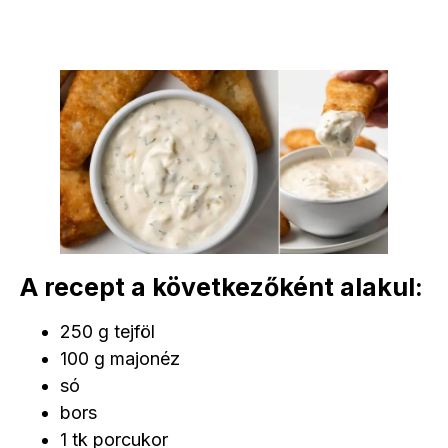
A recept a következőként alakul:
250 g tejföl
100 g majonéz
só
bors
1 tk porcukor