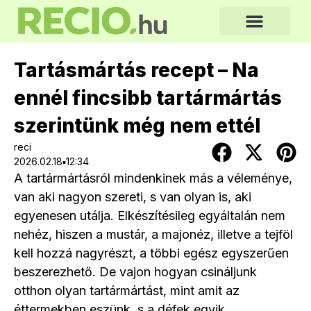
Tartásmártás recept – Na
ennél fincsibb tartármártás
szerintünk még nem ettél
reci
2026.02.18▪12:34
A tartármártásról mindenkinek más a véleménye,
van aki nagyon szereti, s van olyan is, aki
egyenesen utálja. Elkészítésileg egyáltalán nem
nehéz, hiszen a mustár, a majonéz, illetve a tejföl
kell hozzá nagyrészt, a többi egész egyszerűen
beszerezhető. De vajon hogyan csináljunk
otthon olyan tartármártást, mint amit az
éttermekben eszünk, s a défek egyik