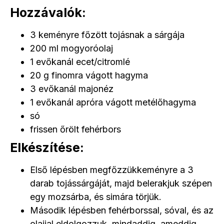
Hozzávalók:
3 keményre főzött tojásnak a sárgája
200 ml mogyoróolaj
1 evőkanál ecet/citromlé
20 g finomra vágott hagyma
3 evőkanál majonéz
1 evőkanál apróra vágott metélőhagyma
só
frissen őrölt fehérbors
Elkészítése:
Első lépésben megfőzzükkeményre a 3
darab tojássárgáját, majd belerakjuk szépen
egy mozsárba, és simára törjük.
Második lépésben fehérborssal, sóval, és az
olajjal eldolgozzuk, mindaddig, ameddig