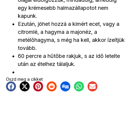
egy krémesebb halmazállapotot nem
kapunk.
Ezután, jöhet hozzá a kimért ecet, vagy a
citromlé, a hagyma a majonéz, a
metélőhagyma, s még ha kell, akkor ízeítjük
tovább.
60 percre a hűtőbe rakjuk, s az idő letelte
után az ételhez tálaljuk.
Oszd meg a cikket