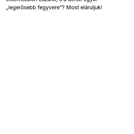
„legerősebb fegyvere”? Most eláruljuk!