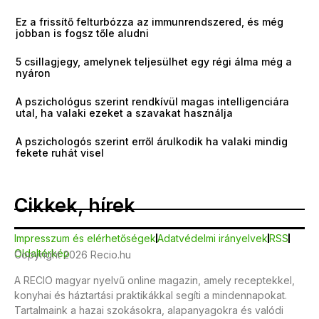
Ez a frissítő felturbózza az immunrendszered, és még
jobban is fogsz tőle aludni
5 csillagjegy, amelynek teljesülhet egy régi álma még a
nyáron
A pszichológus szerint rendkívül magas intelligenciára
utal, ha valaki ezeket a szavakat használja
A pszichologós szerint erről árulkodik ha valaki mindig
fekete ruhát visel
Cikkek, hírek
Impresszum és elérhetőségek
Adatvédelmi irányelvek
RSS
Oldaltérkép
Copyright 2026 Recio.hu
A RECIO magyar nyelvű online magazin, amely receptekkel,
konyhai és háztartási praktikákkal segíti a mindennapokat.
Tartalmaink a hazai szokásokra, alapanyagokra és valódi