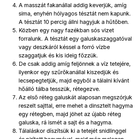
A masszát fakanállal addig keverjük, amíg
sima, enyhén hólyagos tésztát nem kapunk.
A tésztát 10 percig állni hagyjuk a hűtőben.
Közben egy nagy fazékban sós vizet
forralunk. A tésztát egy galuskaszaggatóval
vagy deszkáról késsel a forró vízbe
szaggatjuk és kis ideig főzzük.
De csak addig amíg feljönnek a víz tetejére,
ilyenkor egy szűrőkanállal kiszedjük és
lecsepegtetjük, majd egyből a tálalni kívánt
hőálló tálba tesszük, rétegezve.
Az első réteg galuskát alaposan megszórjuk
reszelt sajttal, erre mehet a dinsztelt hagyma
egy rétegben, majd jöhet az újabb réteg
galuska, rá ismét a sajt és a hagyma.
Tálaláskor díszítsük ki a tetejét snidlinggel