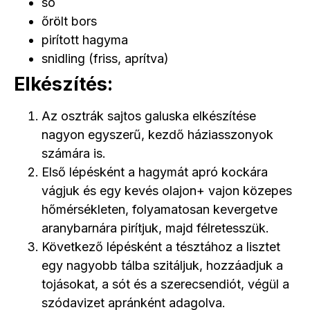
só
őrölt bors
pirított hagyma
snidling (friss, aprítva)
Elkészítés:
Az osztrák sajtos galuska elkészítése
nagyon egyszerű, kezdő háziasszonyok
számára is.
Első lépésként a hagymát apró kockára
vágjuk és egy kevés olajon+ vajon közepes
hőmérsékleten, folyamatosan kevergetve
aranybarnára pirítjuk, majd félretesszük.
Következő lépésként a tésztához a lisztet
egy nagyobb tálba szitáljuk, hozzáadjuk a
tojásokat, a sót és a szerecsendiót, végül a
szódavizet apránként adagolva.