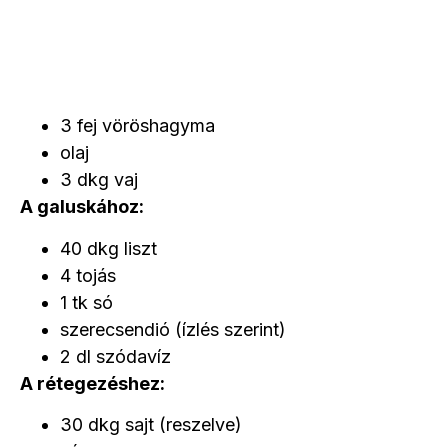
3 fej vöröshagyma
olaj
3 dkg vaj
A galuskához:
40 dkg liszt
4 tojás
1 tk só
szerecsendió (ízlés szerint)
2 dl szódavíz
A rétegezéshez:
30 dkg sajt (reszelve)