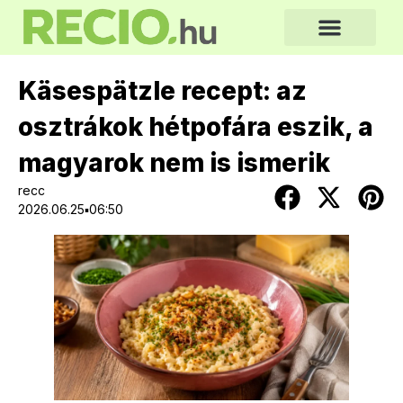
Käsespätzle recept: az
osztrákok hétpofára eszik, a
magyarok nem is ismerik
recc
2026.06.25▪06:50