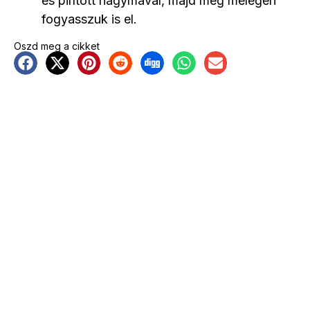
és pirított hagymával, majd még melegen
fogyasszuk is el.
Oszd meg a cikket