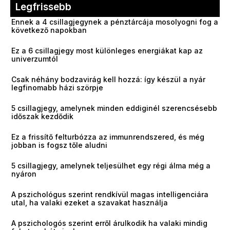
Legfrissebb
Ennek a 4 csillagjegynek a pénztárcája mosolyogni fog a
következő napokban
Ez a 6 csillagjegy most különleges energiákat kap az
univerzumtól
Csak néhány bodzavirág kell hozzá: így készül a nyár
legfinomabb házi szörpje
5 csillagjegy, amelynek minden eddiginél szerencsésebb
időszak kezdődik
Ez a frissítő felturbózza az immunrendszered, és még
jobban is fogsz tőle aludni
5 csillagjegy, amelynek teljesülhet egy régi álma még a
nyáron
A pszichológus szerint rendkívül magas intelligenciára
utal, ha valaki ezeket a szavakat használja
A pszichologós szerint erről árulkodik ha valaki mindig