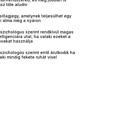
sz tőle aludni
sillagjegy, amelynek teljesülhet egy
gi álma még a nyáron
pszichológus szerint rendkívül magas
elligenciára utal, ha valaki ezeket a
avakat használja
szichologós szerint erről árulkodik ha
aki mindig fekete ruhát visel