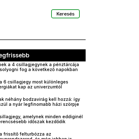
Keresés
egfrissebb
ek a 4 csillagjegynek a pénztárcája
solyogni fog a következő napokban
a 6 csillagjegy most különleges
ergiákat kap az univerzumtól
ak néhány bodzavirág kell hozzá: így
zül a nyár legfinomabb házi szörpje
sillagjegy, amelynek minden eddiginél
erencsésebb időszak kezdődik
a frissítő felturbózza az
munrendszered, és még jobban is