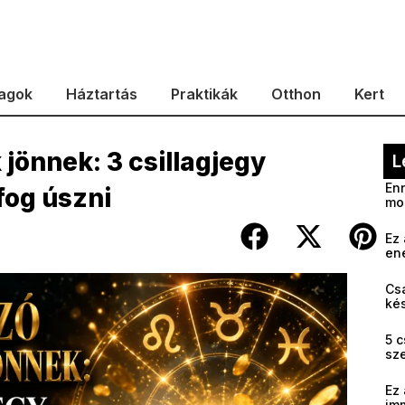
agok
Háztartás
Praktikák
Otthon
Kert
jönnek: 3 csillagjegy
L
Enn
fog úszni
mo
Ez 
en
Cs
kés
5 c
sz
Ez 
im