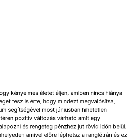
gy kényelmes életet éljen, amiben nincs hiánya
get tesz is érte, hogy mindezt megvalósítsa,
m segítségével most júniusban hihetetlen
téren pozitív változás várható amit egy
alapozni és rengeteg pénzhez jut rövid időn belül.
helyeden amivel előre léphetsz a ranglétrán és ez