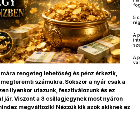
fog
5 c
ré
A 
int
sz
A p
val
ámára rengeteg lehetőség és pénz érkezik,
s megteremti számukra. Sokszor a nyár csak a
en ilyenkor utazunk, fesztiválozunk és ez
l jár. Viszont a 3 csillagjegynek most nyáron
 mindez megváltozik! Nézzük kik azok akiknek ez