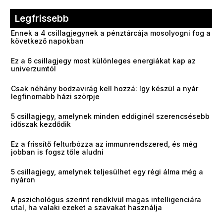
Legfrissebb
Ennek a 4 csillagjegynek a pénztárcája mosolyogni fog a
következő napokban
Ez a 6 csillagjegy most különleges energiákat kap az
univerzumtól
Csak néhány bodzavirág kell hozzá: így készül a nyár
legfinomabb házi szörpje
5 csillagjegy, amelynek minden eddiginél szerencsésebb
időszak kezdődik
Ez a frissítő felturbózza az immunrendszered, és még
jobban is fogsz tőle aludni
5 csillagjegy, amelynek teljesülhet egy régi álma még a
nyáron
A pszichológus szerint rendkívül magas intelligenciára
utal, ha valaki ezeket a szavakat használja