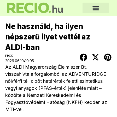
Ne használd, ha ilyen
népszerű ilyet vettél az
ALDI-ban
recc
2026.06.10▪10:05
Az ALDI Magyarország Élelmiszer Bt.
visszahívta a forgalomból az ADVENTURIDGE
női/férfi téli cipőt határérték feletti szintetikus
vegyi anyagok (PFAS-érték) jelenléte miatt –
közölte a Nemzeti Kereskedelmi és
Fogyasztóvédelmi Hatóság (NKFH) kedden az
MTI-vel.