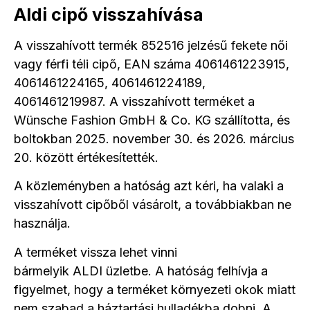
Aldi cipő visszahívása
A visszahívott termék 852516 jelzésű fekete női
vagy férfi téli cipő, EAN száma 4061461223915,
4061461224165, 4061461224189,
4061461219987. A visszahívott terméket a
Wünsche Fashion GmbH & Co. KG szállította, és
boltokban 2025. november 30. és 2026. március
20. között értékesítették.
A közleményben a hatóság azt kéri, ha valaki a
visszahívott cipőből vásárolt, a továbbiakban ne
használja.
A terméket vissza lehet vinni
bármelyik ALDI üzletbe. A hatóság felhívja a
figyelmet, hogy a terméket környezeti okok miatt
nem szabad a háztartási hulladékba dobni. A