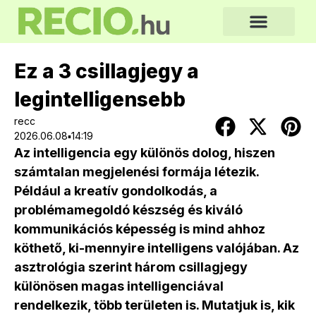
Ez a 3 csillagjegy a
legintelligensebb
recc
2026.06.08▪14:19
Az intelligencia egy különös dolog, hiszen
számtalan megjelenési formája létezik.
Például a kreatív gondolkodás, a
problémamegoldó készség és kiváló
kommunikációs képesség is mind ahhoz
köthető, ki-mennyire intelligens valójában. Az
asztrológia szerint három csillagjegy
különösen magas intelligenciával
rendelkezik, több területen is. Mutatjuk is, kik