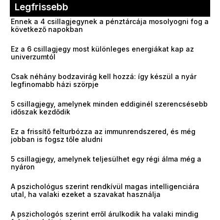
Legfrissebb
Ennek a 4 csillagjegynek a pénztárcája mosolyogni fog a
következő napokban
Ez a 6 csillagjegy most különleges energiákat kap az
univerzumtól
Csak néhány bodzavirág kell hozzá: így készül a nyár
legfinomabb házi szörpje
5 csillagjegy, amelynek minden eddiginél szerencsésebb
időszak kezdődik
Ez a frissítő felturbózza az immunrendszered, és még
jobban is fogsz tőle aludni
5 csillagjegy, amelynek teljesülhet egy régi álma még a
nyáron
A pszichológus szerint rendkívül magas intelligenciára
utal, ha valaki ezeket a szavakat használja
A pszichologós szerint erről árulkodik ha valaki mindig