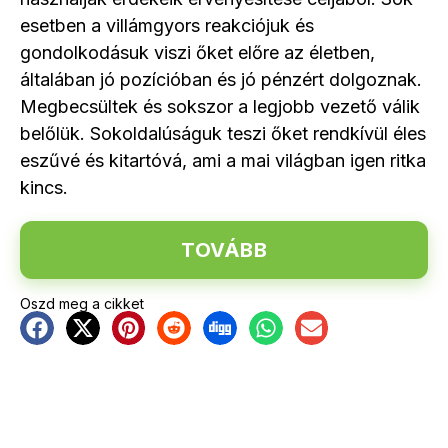
esetben a villámgyors reakciójuk és
gondolkodásuk viszi őket előre az életben,
általában jó pozícióban és jó pénzért dolgoznak.
Megbecsültek és sokszor a legjobb vezető válik
belőlük. Sokoldalúságuk teszi őket rendkívül éles
eszűvé és kitartóvá, ami a mai világban igen ritka
kincs.
TOVÁBB
Oszd meg a cikket