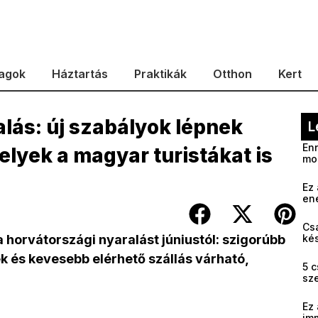
agok
Háztartás
Praktikák
Otthon
Kert
lás: új szabályok lépnek
L
Enn
elyek a magyar turistákat is
mo
Ez 
en
Cs
a horvátországi nyaralást júniustól: szigorúbb
kés
ek és kevesebb elérhető szállás várható,
5 c
sz
Ez 
im