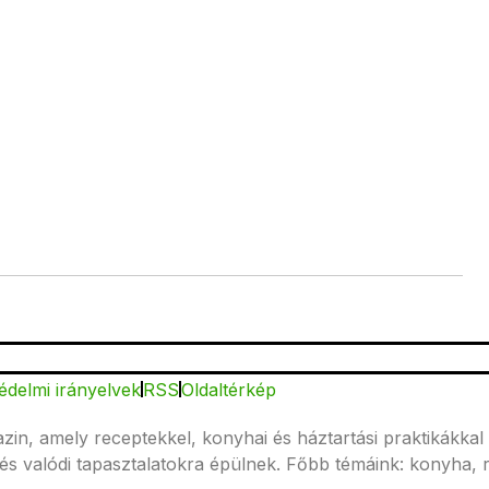
édelmi irányelvek
RSS
Oldaltérkép
n, amely receptekkel, konyhai és háztartási praktikákkal 
és valódi tapasztalatokra épülnek. Főbb témáink: konyha, 