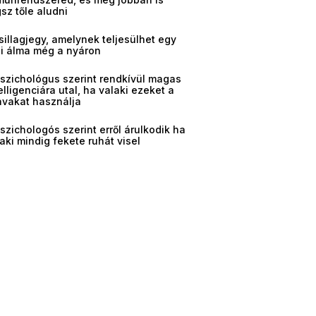
sz tőle aludni
sillagjegy, amelynek teljesülhet egy
gi álma még a nyáron
pszichológus szerint rendkívül magas
elligenciára utal, ha valaki ezeket a
avakat használja
szichologós szerint erről árulkodik ha
aki mindig fekete ruhát visel