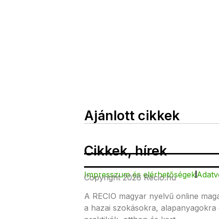
Ajánlott cikkek
Cikkek, hírek
Impresszum és elérhetőségek
Adatv
Copyright 2026 Recio.hu
A RECIO magyar nyelvű online magazi
a hazai szokásokra, alapanyagokra 