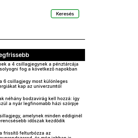
Keresés
egfrissebb
ek a 4 csillagjegynek a pénztárcája
solyogni fog a következő napokban
a 6 csillagjegy most különleges
ergiákat kap az univerzumtól
ak néhány bodzavirág kell hozzá: így
zül a nyár legfinomabb házi szörpje
sillagjegy, amelynek minden eddiginél
erencsésebb időszak kezdődik
a frissítő felturbózza az
munrendszered, és még jobban is