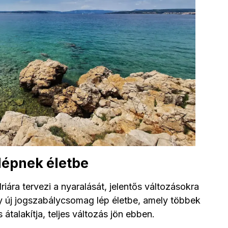
lépnek életbe
iára tervezi a nyaralását, jelentős változásokra
egy új jogszabálycsomag lép életbe, amely többek
átalakítja, teljes változás jön ebben.