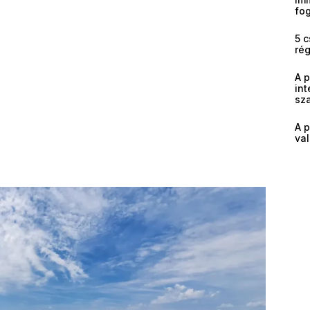
fog
5 c
ré
A 
int
sz
A p
val