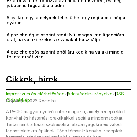
Ez a frissítő felturbózza az immunrendszered, és még
jobban is fogsz tőle aludni
5 csillagjegy, amelynek teljesülhet egy régi álma még a
nyáron
A pszichológus szerint rendkívül magas intelligenciára
utal, ha valaki ezeket a szavakat használja
A pszichologós szerint erről árulkodik ha valaki mindig
fekete ruhát visel
Cikkek, hírek
Impresszum és elérhetőségek
Adatvédelmi irányelvek
RSS
Oldaltérkép
Copyright 2026 Recio.hu
A RECIO magyar nyelvű online magazin, amely receptekkel,
konyhai és háztartási praktikákkal segíti a mindennapokat.
Tartalmaink a hazai szokásokra, alapanyagokra és valódi
tapasztalatokra épülnek. Főbb témáink: konyha, receptek,