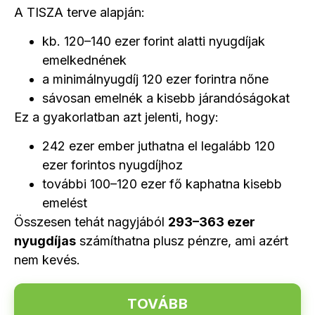
A TISZA terve alapján:
kb. 120–140 ezer forint alatti nyugdíjak
emelkednének
a minimálnyugdíj 120 ezer forintra nőne
sávosan emelnék a kisebb járandóságokat
Ez a gyakorlatban azt jelenti, hogy:
242 ezer ember juthatna el legalább 120
ezer forintos nyugdíjhoz
további 100–120 ezer fő kaphatna kisebb
emelést
Összesen tehát nagyjából
293–363 ezer
nyugdíjas
számíthatna plusz pénzre, ami azért
nem kevés.
TOVÁBB