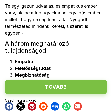
Te egy igazűn udvarias, és empatikus ember
vagy, aki nem tud úgy elmenni egy idős ember
mellett, hogy ne segítsen rajta. Nyugodt
természeted mindenki keresi, s szereti is
egyben.-
A három meghatározó
tulajdonságod:
Empátia
Felelősségtudat
Megbízhatóság
TOVÁBB
Oszd meg a cikket