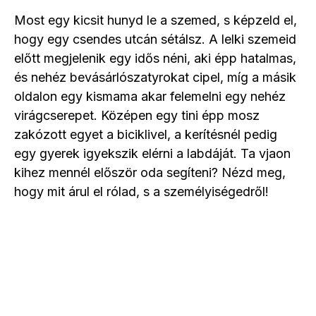
Most egy kicsit hunyd le a szemed, s képzeld el,
hogy egy csendes utcán sétálsz. A lelki szemeid
előtt megjelenik egy idős néni, aki épp hatalmas,
és nehéz bevásárlószatyrokat cipel, míg a másik
oldalon egy kismama akar felemelni egy nehéz
virágcserepet. Középen egy tini épp mosz
zakózott egyet a biciklivel, a kerítésnél pedig
egy gyerek igyekszik elérni a labdáját. Ta vjaon
kihez mennél először oda segíteni? Nézd meg,
hogy mit árul el rólad, s a személyiségedről!