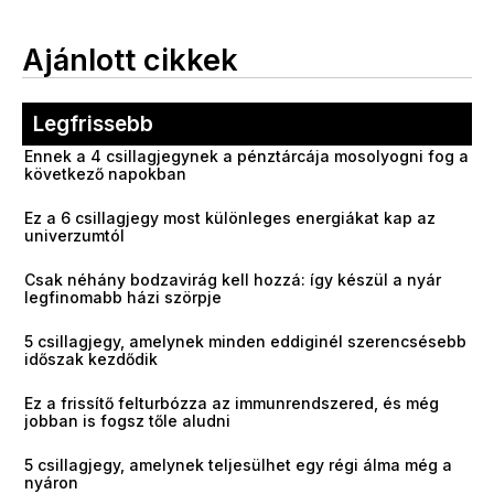
Ajánlott cikkek
Legfrissebb
Ennek a 4 csillagjegynek a pénztárcája mosolyogni fog a
következő napokban
Ez a 6 csillagjegy most különleges energiákat kap az
univerzumtól
Csak néhány bodzavirág kell hozzá: így készül a nyár
legfinomabb házi szörpje
5 csillagjegy, amelynek minden eddiginél szerencsésebb
időszak kezdődik
Ez a frissítő felturbózza az immunrendszered, és még
jobban is fogsz tőle aludni
5 csillagjegy, amelynek teljesülhet egy régi álma még a
nyáron