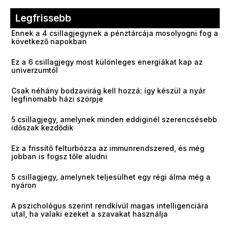
Legfrissebb
Ennek a 4 csillagjegynek a pénztárcája mosolyogni fog a
következő napokban
Ez a 6 csillagjegy most különleges energiákat kap az
univerzumtól
Csak néhány bodzavirág kell hozzá: így készül a nyár
legfinomabb házi szörpje
5 csillagjegy, amelynek minden eddiginél szerencsésebb
időszak kezdődik
Ez a frissítő felturbózza az immunrendszered, és még
jobban is fogsz tőle aludni
5 csillagjegy, amelynek teljesülhet egy régi álma még a
nyáron
A pszichológus szerint rendkívül magas intelligenciára
utal, ha valaki ezeket a szavakat használja