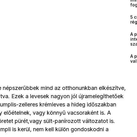
fog
5 c
ré
A 
int
sz
A p
val
e népszerűbbek mind az otthonunkban elkészítve,
va. Ezek a levesek nagyon jól újramelegíthetőek
rumplis-zelleres krémleves a hideg időszakban
gy előételnek, vagy könnyű vacsoraként is. A
öretet pürét,vagy sült-panírozott változatot is.
mpli is kerül, nem kell külön gondoskodni a