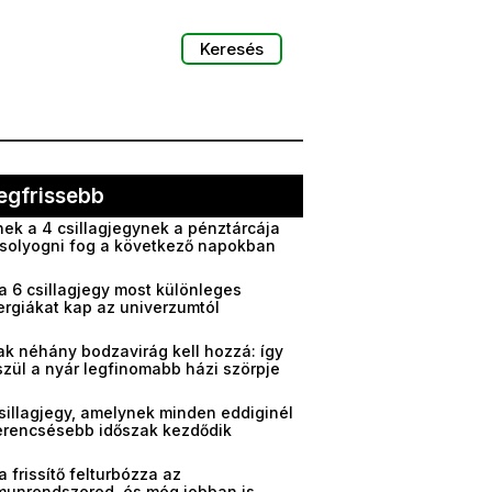
Keresés
egfrissebb
ek a 4 csillagjegynek a pénztárcája
solyogni fog a következő napokban
a 6 csillagjegy most különleges
ergiákat kap az univerzumtól
ak néhány bodzavirág kell hozzá: így
zül a nyár legfinomabb házi szörpje
sillagjegy, amelynek minden eddiginél
erencsésebb időszak kezdődik
a frissítő felturbózza az
munrendszered, és még jobban is