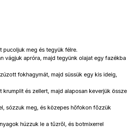
t pucoljuk meg és tegyük félre.
n vágjuk apróra, majd tegyünk olajat egy fazékba
zúzott fokhagymát, majd süssük egy kis ideig,
 krumplit és zellert, majd alaposan keverjük össze
vel, sózzuk meg, és közepes hőfokon főzzük
yagok húzzuk le a tűzről, és botmixerrel