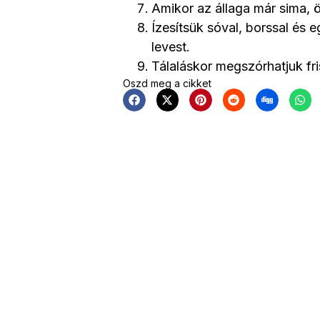
Amikor az állaga már sima, ö
Ízesítsük sóval, borssal és e
levest.
Tálaláskor megszórhatjuk fri
Oszd meg a cikket