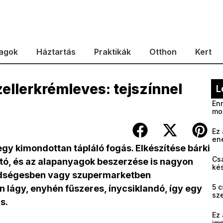
agok
Háztartás
Praktikák
Otthon
Kert
ellerkrémleves: tejszínnel
L
Enn
mo
Ez 
en
egy kimondottan tápláló fogás. Elkészítése bárki
Cs
, és az alapanyagok beszerzése is nagyon
kés
ldségesben vagy szupermarketben
5 c
n lágy, enyhén fűszeres, ínycsiklandó, így egy
sz
s.
Ez 
im