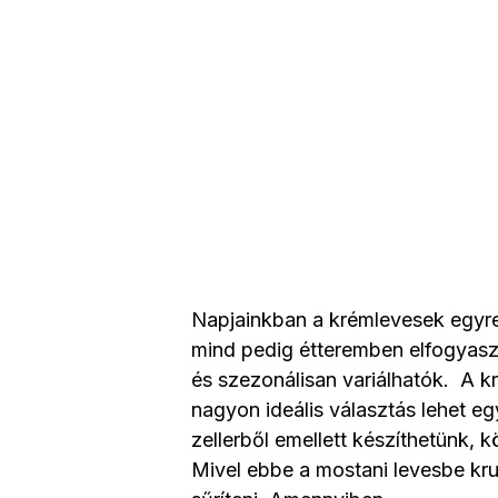
Napjainkban a krémlevesek egyr
mind pedig étteremben elfogyaszt
és szezonálisan variálhatók. A k
nagyon ideális választás lehet e
zellerből emellett készíthetünk, k
Mivel ebbe a mostani levesbe kru