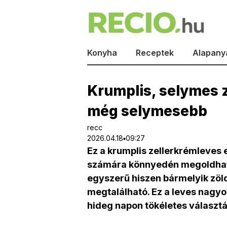
Konyha
Receptek
Alapany
Krumplis, selymes z
még selymesebb
recc
2026.04.18▪09:27
Ez a krumplis zellerkrémleves 
számára könnyedén megoldható
egyszerű hiszen bármelyik zö
megtalálható. Ez a leves nagyo
hideg napon tökéletes választá