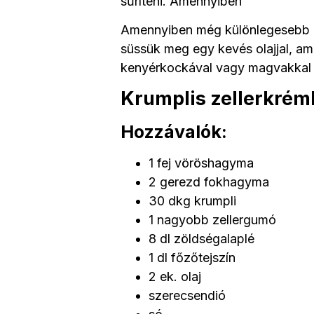
sűríteni. Amennyiben
Amennyiben még különlegesebb ízv
süssük meg egy kevés olajjal, amit
kenyérkockával vagy magvakkal tá
Krumplis zellerkrém
Hozzávalók:
1 fej vöröshagyma
2 gerezd fokhagyma
30 dkg krumpli
1 nagyobb zellergumó
8 dl zöldségalaplé
1 dl főzőtejszín
2 ek. olaj
szerecsendió