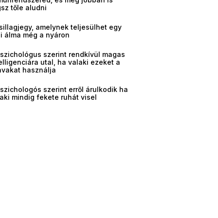
sz tőle aludni
sillagjegy, amelynek teljesülhet egy
gi álma még a nyáron
pszichológus szerint rendkívül magas
elligenciára utal, ha valaki ezeket a
avakat használja
szichologós szerint erről árulkodik ha
aki mindig fekete ruhát visel