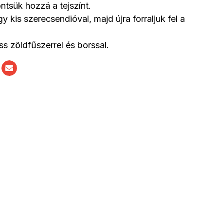
ntsük hozzá a tejszínt.
gy kis szerecsendióval, majd újra forraljuk fel a
ss zöldfűszerrel és borssal.