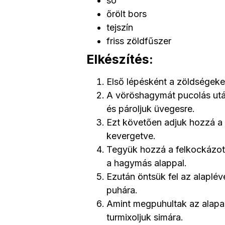
só
őrölt bors
tejszín
friss zöldfűszer
Elkészítés:
Első lépésként a zöldségeke
A vöröshagymát pucolás utá
és pároljuk üvegesre.
Ezt követően adjuk hozzá a 
kevergetve.
Tegyük hozzá a felkockázott
a hagymás alappal.
Ezután öntsük fel az alaplé
puhára.
Amint megpuhultak az alapan
turmixoljuk simára.