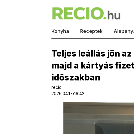
Konyha
Receptek
Alapany
Teljes leállás jön 
majd a kártyás fiz
időszakban
recio
2026.04.17▪16:42