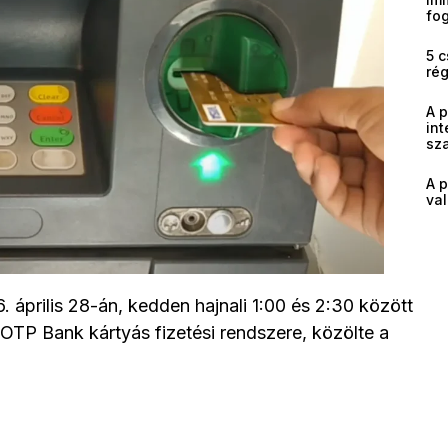
fog
5 c
ré
A 
int
sz
A p
val
. április 28-án, kedden hajnali 1:00 és 2:30 között
 OTP Bank kártyás fizetési rendszere, közölte a