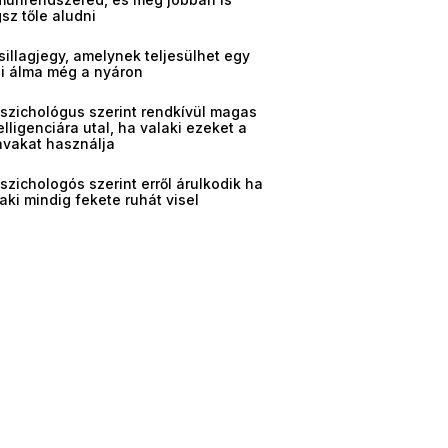
sz tőle aludni
sillagjegy, amelynek teljesülhet egy
gi álma még a nyáron
pszichológus szerint rendkívül magas
elligenciára utal, ha valaki ezeket a
avakat használja
szichologós szerint erről árulkodik ha
aki mindig fekete ruhát visel