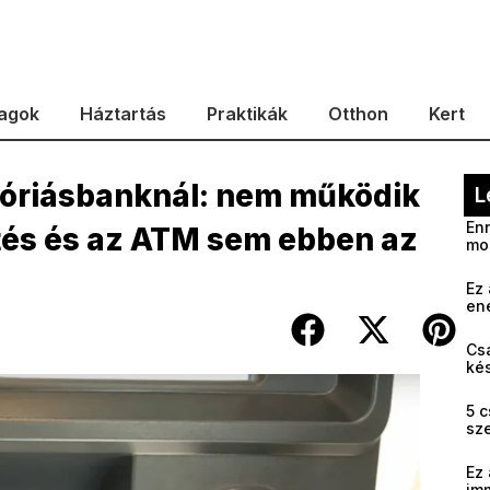
agok
Háztartás
Praktikák
Otthon
Kert
az óriásbanknál: nem működik
L
Enn
etés és az ATM sem ebben az
mo
Ez 
en
Cs
kés
5 c
sz
Ez 
im