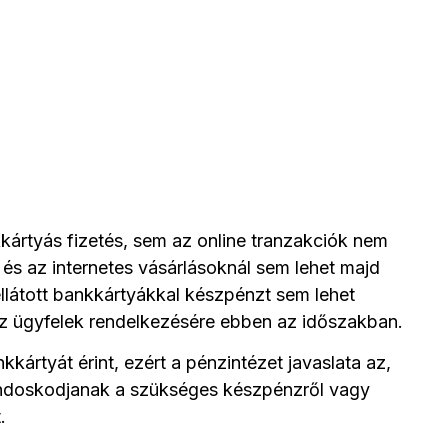
nkkártyás fizetés, sem az online tranzakciók nem
és az internetes vásárlásoknál sem lehet majd
ellátott bankkártyákkal készpénzt sem lehet
az ügyfelek rendelkezésére ebben az időszakban.
ártyát érint, ezért a pénzintézet javaslata az,
gondoskodjanak a szükséges készpénzről vagy
.