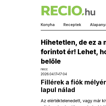
Konyha
Receptek
Alapany
Hihetetlen, de ez 
forintot ér! Lehet, 
belőle
recc
2026.04.17▪17:04
Fillérek a fiók mély
lapul nálad
Az elértéktelenedett, vagy már k