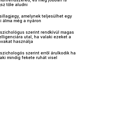
sz tőle aludni
sillagjegy, amelynek teljesülhet egy
gi álma még a nyáron
pszichológus szerint rendkívül magas
elligenciára utal, ha valaki ezeket a
avakat használja
szichologós szerint erről árulkodik ha
aki mindig fekete ruhát visel