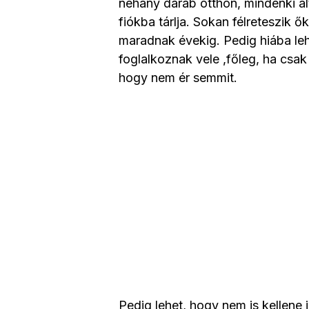
néhány darab otthon, mindenki ál
fiókba tárlja. Sokan félreteszik 
maradnak évekig. Pedig hiába leh
foglalkoznak vele ,főleg, ha csak
hogy nem ér semmit.
Pedig lehet, hogy nem is kellene 