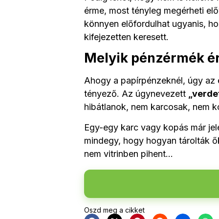
érme, most tényleg megérheti el
könnyen előfordulhat ugyanis, h
kifejezetten keresett.
Melyik pénzérmék ér
Ahogy a papírpénzeknél, úgy az é
tényező. Az úgynevezett
„verde
hibátlanok, nem karcosak, nem ko
Egy-egy karc vagy kopás már jel
mindegy, hogy hogyan tárolták őke
nem vitrinben pihent…
Oszd meg a cikket