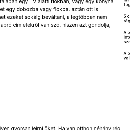
talában egy TV alatti fiókban, vagy egy konyhai
fog
őket egy dobozba vagy fiókba, aztán ott is
5 c
et ezeket sokáig beváltani, a legtöbben nem
ré
 apró címletekről van szó, hiszen azt gondolja,
A 
int
sz
A p
val
ilyen gyorsan leírni őket. Ha van otthon néhány régi