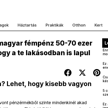
agok
Háztartás
Praktikák
Otthon
Kert
a magyar fémpénz 50-70 ezer
L
Enn
hogy a te lakásodban is lapul
mo
Ez 
en
Cs
kés
én? Lehet, hogy kisebb vagyon
5 c
sz
ivont pénzérmékből szinte mindenkinél akad
Ez 
im