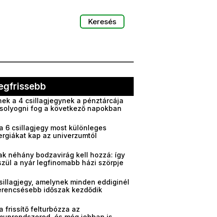
Keresés
egfrissebb
ek a 4 csillagjegynek a pénztárcája
solyogni fog a következő napokban
a 6 csillagjegy most különleges
ergiákat kap az univerzumtól
ak néhány bodzavirág kell hozzá: így
zül a nyár legfinomabb házi szörpje
sillagjegy, amelynek minden eddiginél
erencsésebb időszak kezdődik
a frissítő felturbózza az
munrendszered, és még jobban is