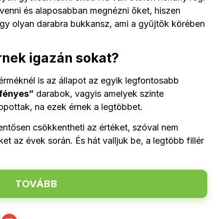
ővenni és alaposabban megnézni őket, hiszen
ogy olyan darabra bukkansz, ami a gyűjtők körében
nek igazán sokat?
rméknél is az állapot az egyik legfontosabb
fényes”
darabok, vagyis amelyek szinte
pottak, na ezek érnek a legtöbbet.
entősen csökkentheti az értéket, szóval nem
t az évek során. És hát valljuk be, a legtöbb fillér
TOVÁBB