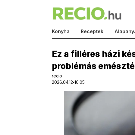
Konyha
Receptek
Alapany
Ez a filléres házi k
problémás emészt
recio
2026.04.12▪16:05