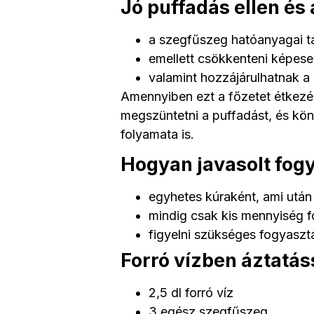
Jó puffadás ellen és
a szegfűszeg hatóanyagai t
emellett csökkenteni képese
valamint hozzájárulhatnak 
Amennyiben ezt a főzetet étkezé
megszüntetni a puffadást, és k
folyamata is.
Hogyan javasolt fog
egyhetes kúraként, ami után
mindig csak kis mennyiség f
figyelni szükséges fogyasztá
Forró vízben áztatás
2,5 dl forró víz
3 egész szegfűszeg