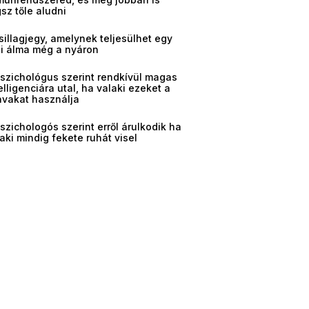
sz tőle aludni
sillagjegy, amelynek teljesülhet egy
gi álma még a nyáron
pszichológus szerint rendkívül magas
elligenciára utal, ha valaki ezeket a
avakat használja
szichologós szerint erről árulkodik ha
aki mindig fekete ruhát visel