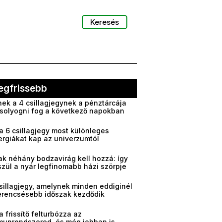
Keresés
egfrissebb
ek a 4 csillagjegynek a pénztárcája
solyogni fog a következő napokban
a 6 csillagjegy most különleges
ergiákat kap az univerzumtól
ak néhány bodzavirág kell hozzá: így
zül a nyár legfinomabb házi szörpje
sillagjegy, amelynek minden eddiginél
erencsésebb időszak kezdődik
a frissítő felturbózza az
munrendszered, és még jobban is