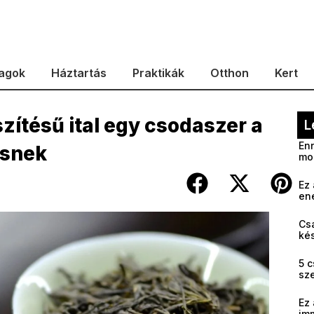
agok
Háztartás
Praktikák
Otthon
Kert
észítésű ital egy csodaszer a
L
Enn
ésnek
mo
Ez 
en
Cs
kés
5 c
sz
Ez 
im