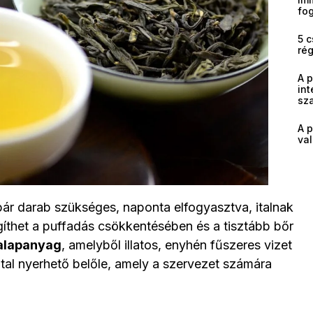
fog
5 c
ré
A 
int
sz
A p
val
ár darab szükséges, naponta elfogyasztva, italnak
íthet a puffadás csökkentésében és a tisztább bőr
alapanyag
, amelyből illatos, enyhén fűszeres vizet
 ital nyerhető belőle, amely a szervezet számára