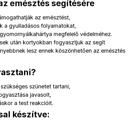
 az emésztés segítésére
ámogathatják az emésztést,
k a gyulladásos folyamatokat,
a gyomornyálkahártya megfelelő védelméhez.
sek után kortyokban fogyasztjuk az segít
önnyebbnek lesz ennek köszönhetően az emésztés
yasztani?
 szükséges szünetet tartani,
ogyasztása javasolt,
skor a test reakcióit.
sal készítve: