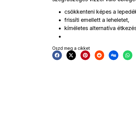
csökkenteni képes a lepedék
frissíti emellett a leheletet,
kíméletes alternatíva étkez
Oszd meg a cikket