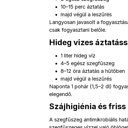
10–15 perc áztatás
majd végül a leszűrés
Langyosan javasolt a fogyasztása
csak fogyasztani belőle.
Hideg vizes áztatáss
1 liter hideg víz
4–5 egész szegfűszeg
8–12 óra áztatás a hűtőben
majd végül a leszűrés
Naponta 1 pohár (1,5–2 dl) fogya
elegendő.
Szájhigiénia és friss
A szegfűszeg antimikrobiális hat
szegfűszeges vízzel való öblöget