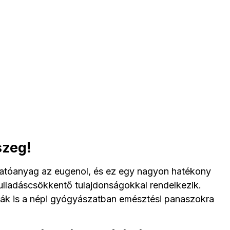
szeg!
hatóanyag az eugenol, és ez egy nagyon hatékony
yulladáscsökkentő tulajdonságokkal rendelkezik.
ják is a népi gyógyászatban emésztési panaszokra