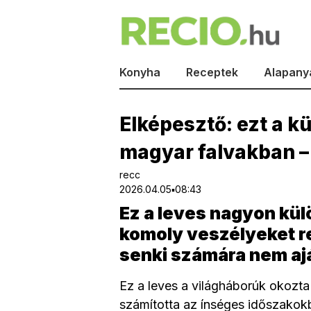
Konyha
Receptek
Alapany
Elképesztő: ezt a k
magyar falvakban – 
recc
2026.04.05▪08:43
Ez a leves nagyon kül
komoly veszélyeket r
senki számára nem ajá
Ez a leves a világháborúk okozta 
számította az ínséges időszakok