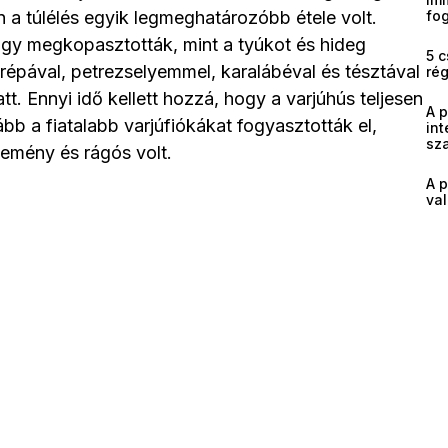
 a túlélés egyik legmeghatározóbb étele volt.
fog
gy megkopasztották, mint a tyúkot és hideg
5 c
arépával, petrezselyemmel, karalábéval és tésztával
ré
t. Ennyi idő kellett hozzá, hogy a varjúhús teljesen
A 
bb a fiatalabb varjúfiókákat fogyasztották el,
int
sz
emény és rágós volt.
A p
val