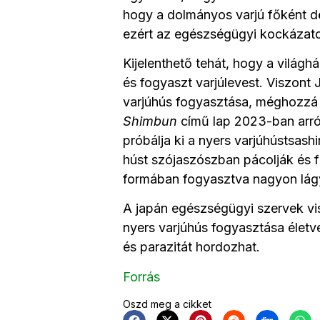
hogy a dolmányos varjú főként dö
ezért az egészségügyi kockázat
Kijelenthető tehát, hogy a vilá
és fogyaszt varjúlevest. Viszont
varjúhús fogyasztása, méghozzá
Shimbun
című lap 2023-ban arról
próbálja ki a nyers varjúhústsash
húst szójaszószban pácolják és fri
formában fogyasztva nagyon lágy, 
A japán egészségügyi szervek vis
nyers varjúhús fogyasztása életve
és parazitát hordozhat.
Forrás
Oszd meg a cikket