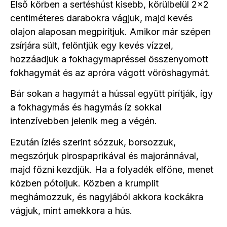
Első körben a sertéshúst kisebb, körülbelül 2×2
centiméteres darabokra vágjuk, majd kevés
olajon alaposan megpirítjuk. Amikor már szépen
zsírjára sült, felöntjük egy kevés vízzel,
hozzáadjuk a fokhagymapréssel összenyomott
fokhagymát és az apróra vágott vöröshagymát.
Bár sokan a hagymát a hússal együtt pirítják, így
a fokhagymás és hagymás íz sokkal
intenzívebben jelenik meg a végén.
Ezután ízlés szerint sózzuk, borsozzuk,
megszórjuk pirospaprikával és majoránnával,
majd főzni kezdjük. Ha a folyadék elfőne, menet
közben pótoljuk. Közben a krumplit
meghámozzuk, és nagyjából akkora kockákra
vágjuk, mint amekkora a hús.