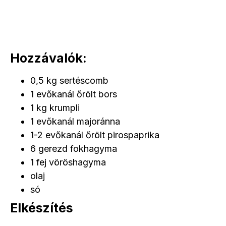
Hozzávalók:
0,5 kg sertéscomb
1 evőkanál őrölt bors
1 kg krumpli
1 evőkanál majoránna
1-2 evőkanál őrölt pirospaprika
6 gerezd fokhagyma
1 fej vöröshagyma
olaj
só
Elkészítés