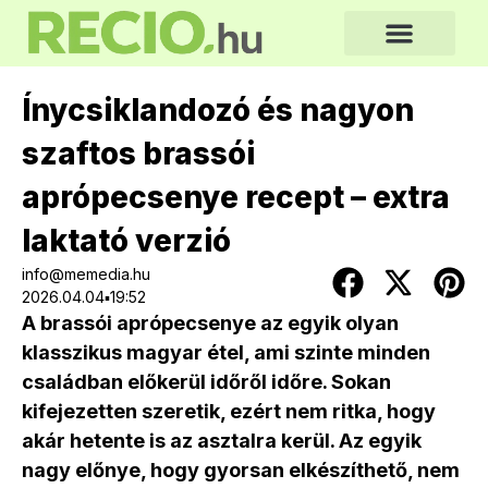
Ínycsiklandozó és nagyon
szaftos brassói
aprópecsenye recept – extra
laktató verzió
info@memedia.hu
2026.04.04▪19:52
A brassói aprópecsenye az egyik olyan
klasszikus magyar étel, ami szinte minden
családban előkerül időről időre. Sokan
kifejezetten szeretik, ezért nem ritka, hogy
akár hetente is az asztalra kerül. Az egyik
nagy előnye, hogy gyorsan elkészíthető, nem