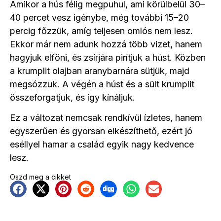
Amikor a hús félig megpuhul, ami körülbelül 30–
40 percet vesz igénybe, még további 15–20
percig főzzük, amíg teljesen omlós nem lesz.
Ekkor már nem adunk hozzá több vizet, hanem
hagyjuk elfőni, és zsírjára pirítjuk a húst. Közben
a krumplit olajban aranybarnára sütjük, majd
megsózzuk. A végén a húst és a sült krumplit
összeforgatjuk, és így kínáljuk.
Ez a változat nemcsak rendkívül ízletes, hanem
egyszerűen és gyorsan elkészíthető, ezért jó
eséllyel hamar a család egyik nagy kedvence
lesz.
Oszd meg a cikket