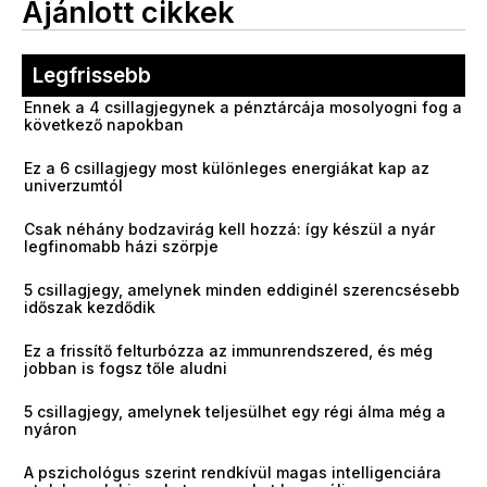
Ajánlott cikkek
Legfrissebb
Ennek a 4 csillagjegynek a pénztárcája mosolyogni fog a
következő napokban
Ez a 6 csillagjegy most különleges energiákat kap az
univerzumtól
Csak néhány bodzavirág kell hozzá: így készül a nyár
legfinomabb házi szörpje
5 csillagjegy, amelynek minden eddiginél szerencsésebb
időszak kezdődik
Ez a frissítő felturbózza az immunrendszered, és még
jobban is fogsz tőle aludni
5 csillagjegy, amelynek teljesülhet egy régi álma még a
nyáron
A pszichológus szerint rendkívül magas intelligenciára