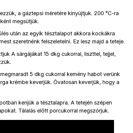
elezzük, a gáztepsi méretére kinyújtjuk. 200 °C-ra
nként megsütjük.
lés után az egyik tésztalapot akkora kockákra
est szeretnénk felszeletelni. Ez lesz majd a teteje.
uk A sárgájákat 15 dkg cukorral, liszttel, tejjel,
zzük.
 a megmaradt 5 dkg cukorral kemény habot verünk
árga krémbe keverjük. Óvatosan keverjük, hogy a
apotban kenjük a tésztalapra. A tetején szépen
pokat. Tálalás előtt porcukorral megszórjuk.