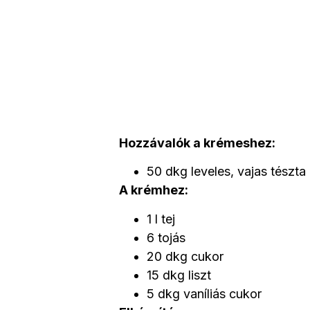
Hozzávalók a krémeshez:
50 dkg leveles, vajas tészta
A krémhez:
1 l tej
6 tojás
20 dkg cukor
15 dkg liszt
5 dkg vaníliás cukor