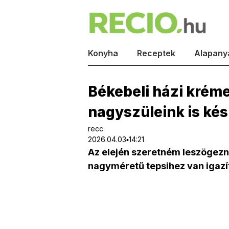
Konyha
Receptek
Alapany
Békebeli házi kréme
nagyszüleink is kés
recc
2026.04.03▪14:21
Az elején szeretném leszögezn
nagyméretű tepsihez van igazí