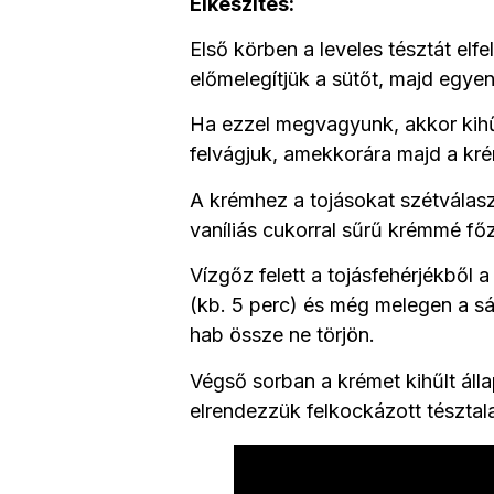
Elkészítés:
Első körben a leveles tésztát elf
előmelegítjük a sütőt, majd egye
Ha ezzel megvagyunk, akkor kihű
felvágjuk, amekkorára majd a krém
A krémhez a tojásokat szétválasztj
vaníliás cukorral sűrű krémmé fő
Vízgőz felett a tojásfehérjékből
(kb. 5 perc) és még melegen a s
hab össze ne törjön.
Végső sorban a krémet kihűlt áll
elrendezzük felkockázott tésztala