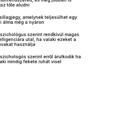
sz tőle aludni
sillagjegy, amelynek teljesülhet egy
gi álma még a nyáron
pszichológus szerint rendkívül magas
elligenciára utal, ha valaki ezeket a
avakat használja
szichologós szerint erről árulkodik ha
aki mindig fekete ruhát visel