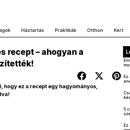
agok
Háztartás
Praktikák
Otthon
Kert
s recept – ahogyan a
L
Enn
zítették!
mo
Ez 
en
i, hogy ez a recept egy hagyományos,
Cs
tva!
kés
5 c
sz
Ez 
im