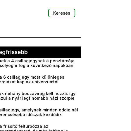
Keresés
egfrissebb
ek a 4 csillagjegynek a pénztárcája
solyogni fog a következő napokban
a 6 csillagjegy most különleges
ergiákat kap az univerzumtól
ak néhány bodzavirág kell hozzá: így
zül a nyár legfinomabb házi szörpje
sillagjegy, amelynek minden eddiginél
erencsésebb időszak kezdődik
a frissítő felturbózza az
munrendszered, és még jobban is