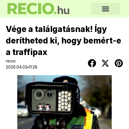
Vége a találgatásnak! Így
derítheted ki, hogy bemért-e
a traffipax
recio
2026.04.02▪11:28