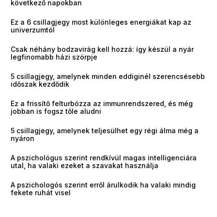
következő napokban
Ez a 6 csillagjegy most különleges energiákat kap az
univerzumtól
Csak néhány bodzavirág kell hozzá: így készül a nyár
legfinomabb házi szörpje
5 csillagjegy, amelynek minden eddiginél szerencsésebb
időszak kezdődik
Ez a frissítő felturbózza az immunrendszered, és még
jobban is fogsz tőle aludni
5 csillagjegy, amelynek teljesülhet egy régi álma még a
nyáron
A pszichológus szerint rendkívül magas intelligenciára
utal, ha valaki ezeket a szavakat használja
A pszichologós szerint erről árulkodik ha valaki mindig
fekete ruhát visel