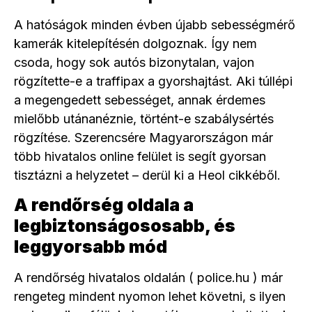
A hatóságok minden évben újabb sebességmérő
kamerák kitelepítésén dolgoznak. Így nem
csoda, hogy sok autós bizonytalan, vajon
rögzítette-e a traffipax a gyorshajtást. Aki túllépi
a megengedett sebességet, annak érdemes
mielőbb utánanéznie, történt-e szabálysértés
rögzítése. Szerencsére Magyarországon már
több hivatalos online felület is segít gyorsan
tisztázni a helyzetet – derül ki a Heol cikkéből.
A rendőrség oldala a
legbiztonságososabb, és
leggyorsabb mód
A rendőrség hivatalos oldalán ( police.hu ) már
rengeteg mindent nyomon lehet követni, s ilyen