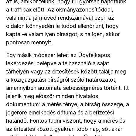
az is, amikor félünk, hogy túl gyorsan hajtottunk
a traffipax előtt. Az okmányazonosítóddal,
valamint a járműved rendszámával ezen az
oldalon könnyedén le tudod ellenőrizni, hogy
kaptál-e valamilyen bírságot, s ha igen, akkor
pontosan mennyit.
Egy másik módszer lehet az Ügyfélkapus
lekérdezés: belépve a felhasználó a saját
tárhelyén vagy az értesítések között találja meg
a közigazgatási bírságról szóló határozatot,
amennyiben automata sebességmérés történt. Itt
jelenik meg először minden hivatalos
dokumentum: a mérés ténye, a bírság összege, a
jogerőre emelkedés dátuma és a befizetési
határidő. Fontos tudni viszont, hogy a mérés és
az értesítés között gyakran több nap, sőt akár