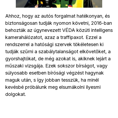
Ahhoz, hogy az autós forgalmat hatékonyan, és
biztonságosan tudják nyomon követni, 2016-ban
behozták az úgynevezett VÉDA közúti intelligens
kamerahálózatot, azaz a traffipaxot. Ezzel a
rendszerrel a hatósági szervek tökéletesen ki
tudják szűrni a szabálytalanságot elkövetőket, a
gyorshajtókat, de még azokat is, akiknek lejárt a
műszaki vizsgája. Ezek sokszor bírságot, vagy
súlyosabb esetben bírósági végzést hagynak
maguk után, s így jobban tesszük, ha minél
kevésbé próbálunk meg elsumákolni ilyesmi
dolgokat.