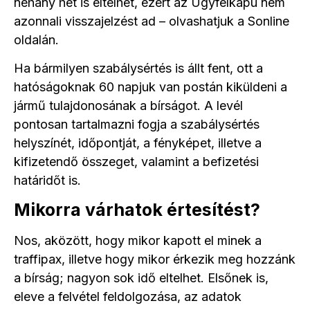
néhány hét is eltelhet, ezért az Ügyfélkapu nem
azonnali visszajelzést ad – olvashatjuk a Sonline
oldalán.
Ha bármilyen szabálysértés is állt fent, ott a
hatóságoknak 60 napjuk van postán kiküldeni a
jármű tulajdonosának a bírságot. A levél
pontosan tartalmazni fogja a szabálysértés
helyszínét, időpontját, a fényképet, illetve a
kifizetendő összeget, valamint a befizetési
határidőt is.
Mikorra várhatok értesítést?
Nos, aközött, hogy mikor kapott el minek a
traffipax, illetve hogy mikor érkezik meg hozzánk
a bírság; nagyon sok idő eltelhet. Elsőnek is,
eleve a felvétel feldolgozása, az adatok