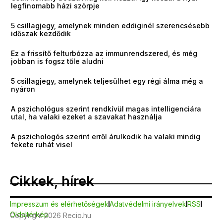
legfinomabb házi szörpje
5 csillagjegy, amelynek minden eddiginél szerencsésebb
időszak kezdődik
Ez a frissítő felturbózza az immunrendszered, és még
jobban is fogsz tőle aludni
5 csillagjegy, amelynek teljesülhet egy régi álma még a
nyáron
A pszichológus szerint rendkívül magas intelligenciára
utal, ha valaki ezeket a szavakat használja
A pszichologós szerint erről árulkodik ha valaki mindig
fekete ruhát visel
Cikkek, hírek
Impresszum és elérhetőségek
Adatvédelmi irányelvek
RSS
Oldaltérkép
Copyright 2026 Recio.hu