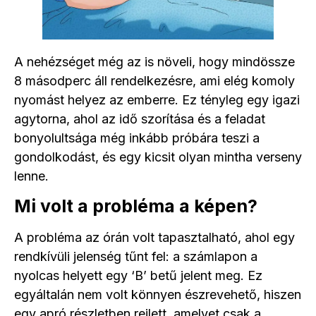
A nehézséget még az is növeli, hogy mindössze
8 másodperc áll rendelkezésre, ami elég komoly
nyomást helyez az emberre. Ez tényleg egy igazi
agytorna, ahol az idő szorítása és a feladat
bonyolultsága még inkább próbára teszi a
gondolkodást, és egy kicsit olyan mintha verseny
lenne.
Mi volt a probléma a képen?
A probléma az órán volt tapasztalható, ahol egy
rendkívüli jelenség tűnt fel: a számlapon a
nyolcas helyett egy ‘B’ betű jelent meg. Ez
egyáltalán nem volt könnyen észrevehető, hiszen
egy apró részletben rejlett, amelyet csak a