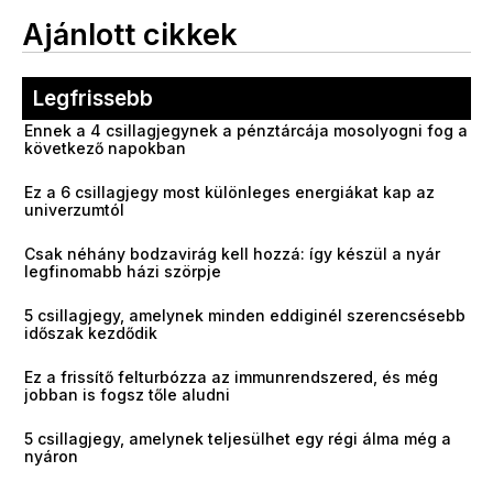
Ajánlott cikkek
Legfrissebb
Ennek a 4 csillagjegynek a pénztárcája mosolyogni fog a
következő napokban
Ez a 6 csillagjegy most különleges energiákat kap az
univerzumtól
Csak néhány bodzavirág kell hozzá: így készül a nyár
legfinomabb házi szörpje
5 csillagjegy, amelynek minden eddiginél szerencsésebb
időszak kezdődik
Ez a frissítő felturbózza az immunrendszered, és még
jobban is fogsz tőle aludni
5 csillagjegy, amelynek teljesülhet egy régi álma még a
nyáron