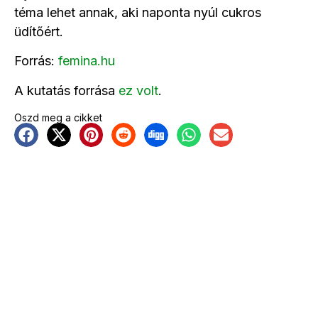
téma lehet annak, aki naponta nyúl cukros
üdítőért.
Forrás:
femina.hu
A kutatás forrása
ez volt
.
Oszd meg a cikket