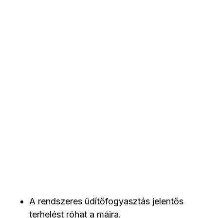
A rendszeres üdítőfogyasztás jelentős
terhelést róhat a májra.