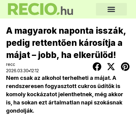
A magyarok naponta isszák,
pedig rettentően károsítja a
májat – jobb, ha elkerülöd!
recc
2026.03.30▪12:12
Nem csak az alkohol terhelheti a májat. A
rendszeresen fogyasztott cukros üdítők is
komoly kockázatot jelenthetnek, még akkor
is, ha sokan ezt ártalmatlan napi szokásnak
gondolják.