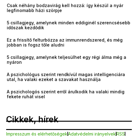
Csak néhány bodzavirág kell hozzá: így készül a nyár
legfinomabb házi szörpje
5 csillagjegy, amelynek minden eddiginél szerencsésebb
időszak kezdődik
Ez a frissítő felturbózza az immunrendszered, és még
jobban is fogsz tőle aludni
5 csillagjegy, amelynek teljesülhet egy régi álma még a
nyáron
A pszichológus szerint rendkívül magas intelligenciára
utal, ha valaki ezeket a szavakat használja
A pszichologós szerint erről árulkodik ha valaki mindig
fekete ruhát visel
Cikkek, hírek
Impresszum és elérhetőségek
Adatvédelmi irányelvek
RSS