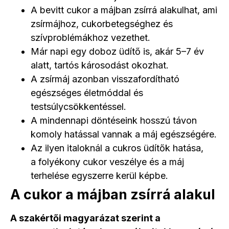
A bevitt cukor a májban zsírrá alakulhat, ami
zsírmájhoz, cukorbetegséghez és
szívproblémákhoz vezethet.
Már napi egy doboz üdítő is, akár 5–7 év
alatt, tartós károsodást okozhat.
A zsírmáj azonban visszafordítható
egészséges életmóddal és
testsúlycsökkentéssel.
A mindennapi döntéseink hosszú távon
komoly hatással vannak a máj egészségére.
Az ilyen italoknál a cukros üdítők hatása,
a folyékony cukor veszélye és a máj
terhelése egyszerre kerül képbe.
A cukor a májban zsírrá alakul
A szakértői magyarázat szerint a