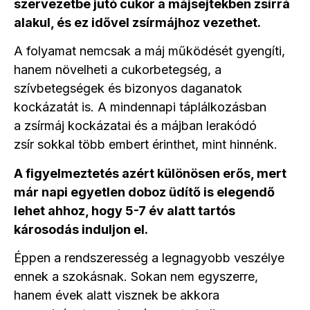
szervezetbe jutó cukor a májsejtekben zsírrá
alakul, és ez idővel zsírmájhoz vezethet.
A folyamat nemcsak a máj működését gyengíti,
hanem növelheti a cukorbetegség, a
szívbetegségek és bizonyos daganatok
kockázatát is. A mindennapi táplálkozásban
a zsírmáj kockázatai és a májban lerakódó
zsír sokkal több embert érinthet, mint hinnénk.
A figyelmeztetés azért különösen erős, mert
már napi egyetlen doboz üdítő is elegendő
lehet ahhoz, hogy 5-7 év alatt tartós
károsodás induljon el.
Éppen a rendszeresség a legnagyobb veszélye
ennek a szokásnak. Sokan nem egyszerre,
hanem évek alatt visznek be akkora