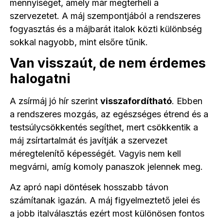
mennyiséget, amely már megterheli a
szervezetet. A máj szempontjából a rendszeres
fogyasztás és a májbarát italok közti különbség
sokkal nagyobb, mint elsőre tűnik.
Van visszaút, de nem érdemes
halogatni
A zsírmáj jó hír szerint
visszafordítható
. Ebben
a rendszeres mozgás, az egészséges étrend és a
testsúlycsökkentés segíthet, mert csökkentik a
máj zsírtartalmát és javítják a szervezet
méregtelenítő képességét. Vagyis nem kell
megvárni, amíg komoly panaszok jelennek meg.
Az apró napi döntések hosszabb távon
számítanak igazán. A máj figyelmeztető jelei és
a jobb italválasztás ezért most különösen fontos