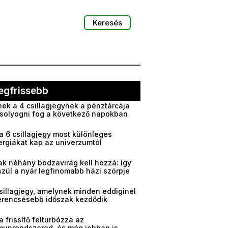
Keresés
egfrissebb
ek a 4 csillagjegynek a pénztárcája
solyogni fog a következő napokban
a 6 csillagjegy most különleges
ergiákat kap az univerzumtól
ak néhány bodzavirág kell hozzá: így
zül a nyár legfinomabb házi szörpje
sillagjegy, amelynek minden eddiginél
erencsésebb időszak kezdődik
a frissítő felturbózza az
munrendszered, és még jobban is