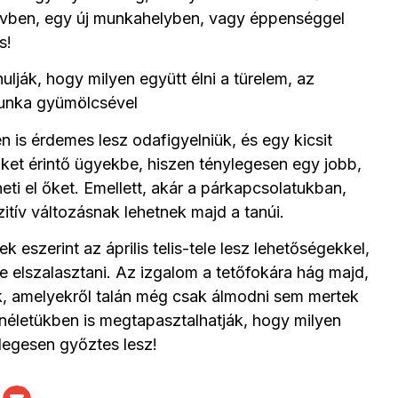
ervben, egy új munkahelyben, vagy éppenséggel
s!
lják, hogy milyen együtt élni a türelem, az
munka gyümölcsével
en is érdemes lesz odafigyelniük, és egy kicsit
ket érintő ügyekbe, hiszen ténylegesen egy jobb,
ti el őket. Emellett, akár a párkapcsolatukban,
itív változásnak lehetnek majd a tanúi.
 eszerint az április telis-tele lesz lehetőségekkel,
e elszalasztani. Az izgalom a tetőfokára hág majd,
k, amelyekről talán még csak álmodni sem mertek
életükben is megtapasztalhatják, hogy milyen
ylegesen győztes lesz!