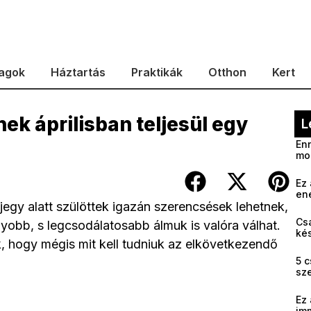
agok
Háztartás
Praktikák
Otthon
Kert
ek áprilisban teljesül egy
L
Enn
mo
Ez 
en
jegy alatt szülöttek igazán szerencsések lehetnek,
Cs
yobb, s legcsodálatosabb álmuk is valóra válhat.
kés
k, hogy mégis mit kell tudniuk az elkövetkezendő
5 c
sz
Ez 
im