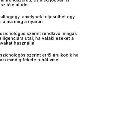
sz tőle aludni
sillagjegy, amelynek teljesülhet egy
gi álma még a nyáron
pszichológus szerint rendkívül magas
elligenciára utal, ha valaki ezeket a
avakat használja
szichologós szerint erről árulkodik ha
aki mindig fekete ruhát visel