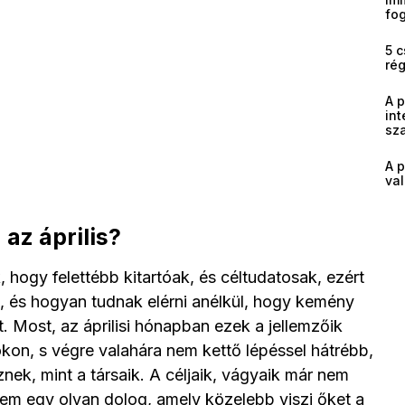
fog
5 c
ré
A 
int
sz
A p
val
az április?
ik, hogy felettébb kitartóak, és céltudatosak, ezért
, és hogyan tudnak elérni anélkül, hogy kemény
t. Most, az áprilisi hónapban ezek a jellemzőik
okon, s végre valahára nem kettő lépéssel hátrébb,
nek, mint a társaik. A céljaik, vágyaik már nem
em egy olyan dolog, amely közelebb viszi őket a