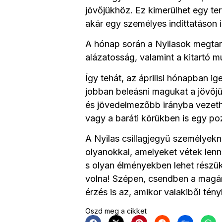
jövőjükhöz. Ez kimerülhet egy t
akár egy személyes indíttatáson i
A hónap során a Nyilasok megtanu
alázatosság, valamint a kitartó 
Így tehát, az áprilisi hónapban ig
jobban beleásni magukat a jövőjü
és jövedelmezőbb irányba vezethe
vagy a baráti körükben is egy poz
A Nyilas csillagjegyű személyeknek
olyanokkal, amelyeket vétek lenn
s olyan élményekben lehet részü
volna! Szépen, csendben a magán
érzés is az, amikor valakiből tén
Oszd meg a cikket