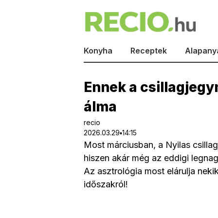
Konyha
Receptek
Alapany
Ennek a csillagjegyn
álma
recio
2026.03.29▪14:15
Most márciusban, a Nyilas csillag
hiszen akár még az eddigi legnag
Az asztrológia most elárulja neki
időszakról!