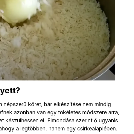
yett?
on népszerű köret, bár elkészítése nem mindig
éfnek azonban van egy tökéletes módszere arra,
ret készülhessen el. Elmondása szerint ő ugyanis
 ahogy a legtöbben, hanem egy csirkealaplében.