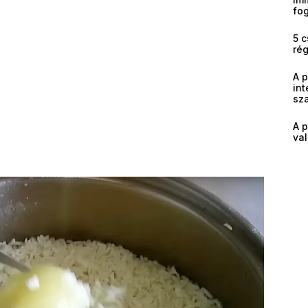
fog
5 c
ré
A 
int
sz
A p
val