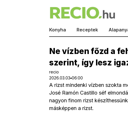
Konyha
Receptek
Alapany
Ne vízben főzd a feh
szerint, így lesz iga
recio
2026.03.03▪06:00
A rizst mindenki vízben szokta 
José Ramón Castillo séf elmondá
nagyon finom rizst készíthessün
másképpen a rizst.