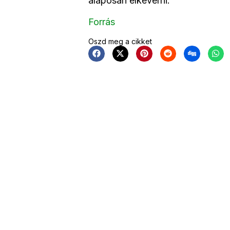
alaposan elkeverni.
Forrás
Oszd meg a cikket