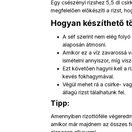
Egy csészényi rizshez 5,5 dl csir
megfelelően előkészíti a rizst, 
Hogyan készíthető t
A séf szerint nem elég folyó v
alaposán átmosni.
Amikor ez a víz zavarossá vál
ismételni annyiszor, míg visz
Ezt követően hagyni kell a ri
kevés fokhagymával.
Végül mehet rá a csirke- vagy
állagú rizst tálalhatunk fel.
Tipp:
Amennyiben rizottóféle végeredmé
amikor már majdnem az összes foly