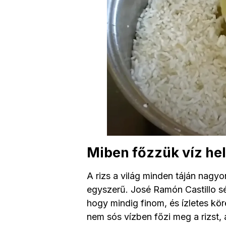
Miben főzzük víz hel
A rizs a világ minden táján nagy
egyszerű. José Ramón Castillo s
hogy mindig finom, és ízletes kö
nem sós vízben főzi meg a rizst,