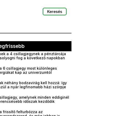
Keresés
egfrissebb
ek a 4 csillagjegynek a pénztárcája
solyogni fog a következő napokban
a 6 csillagjegy most különleges
ergiákat kap az univerzumtól
ak néhány bodzavirág kell hozzá: így
zül a nyár legfinomabb házi szörpje
sillagjegy, amelynek minden eddiginél
erencsésebb időszak kezdődik
a frissítő felturbózza az
munrendszered, és még jobban is