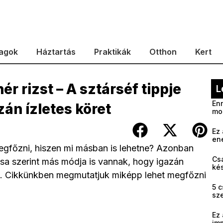
agok
Háztartás
Praktikák
Otthon
Kert
ér rizst – A sztárséf tippje
L
Enn
zán ízletes köret
mo
Ez 
en
megfőzni, hiszen mi másban is lehetne? Azonban
Cs
sa szerint más módja is vannak, hogy igazán
kés
k. Cikkünkben megmutatjuk miképp lehet megfőzni
5 c
sz
Ez 
im