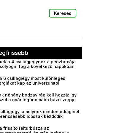
Keresés
egfrissebb
ek a 4 csillagjegynek a pénztárcája
solyogni fog a következő napokban
a 6 csillagjegy most különleges
ergiákat kap az univerzumtól
ak néhány bodzavirág kell hozzá: így
zül a nyár legfinomabb házi szörpje
sillagjegy, amelynek minden eddiginél
erencsésebb időszak kezdődik
a frissítő felturbózza az
munrendszered, és még jobban is