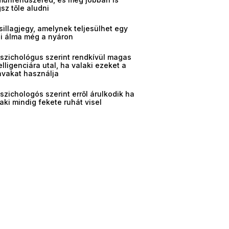
sz tőle aludni
sillagjegy, amelynek teljesülhet egy
gi álma még a nyáron
pszichológus szerint rendkívül magas
elligenciára utal, ha valaki ezeket a
avakat használja
szichologós szerint erről árulkodik ha
aki mindig fekete ruhát visel