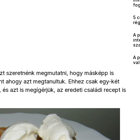
fog
5 c
ré
A 
int
sz
A p
val
zt szeretnénk megmutatni, hogy másképp is
mint ahogy azt megtanultuk. Ehhez csak egy-két
és azt is megígérjük, az eredeti családi recept is