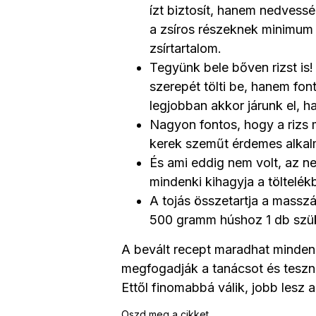
ízt biztosít, hanem nedvessé
a zsíros részeknek minimum 2
zsírtartalom.
Tegyünk bele bőven rizst is!
szerepét tölti be, hanem fo
legjobban akkor járunk el, ha
Nagyon fontos, hogy a rizs 
kerek szeműt érdemes alkal
És ami eddig nem volt, az ne
mindenki kihagyja a töltelék
A tojás összetartja a masszát
500 gramm húshoz 1 db szü
A bevált recept maradhat minden
megfogadják a tanácsot és teszne
Ettől finomabbá válik, jobb lesz a
Oszd meg a cikket