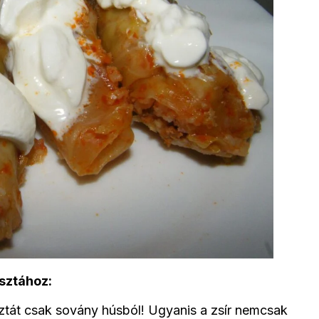
osztához:
sztát csak sovány húsból! Ugyanis a zsír nemcsak