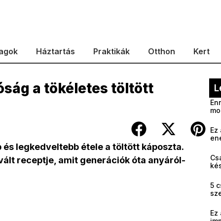
agok
Háztartás
Praktikák
Otthon
Kert
óság a tökéletes töltött
L
Enn
mo
Ez 
en
s legkedveltebb étele a töltött káposzta.
Cs
lt receptje, amit generációk óta anyáról-
kés
5 c
sz
Ez 
im