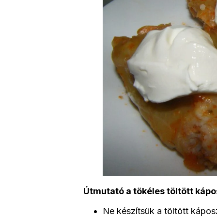
Útmutató a tökéles töltött káp
Ne készítsük a töltött kápo