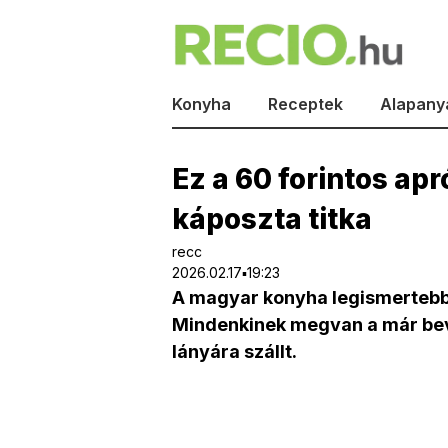
Konyha
Receptek
Alapany
Ez a 60 forintos apr
káposzta titka
recc
2026.02.17▪19:23
A magyar konyha legismertebb é
Mindenkinek megvan a már bevá
lányára szállt.