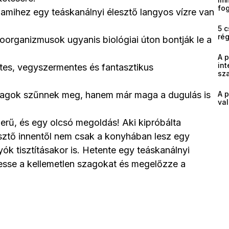
fog
 amihez egy teáskanálnyi élesztő langyos vízre van
5 c
ré
roorganizmusok ugyanis biológiai úton bontják le a
A 
int
tes, vegyszermentes és fantasztikus
sz
zagok szűnnek meg, hanem már maga a dugulás is
A p
val
rű, és egy olcsó megoldás! Aki kipróbálta
lesztő innentől nem csak a konyhában lesz egy
ók tisztításakor is. Hetente egy teáskanálnyi
sse a kellemetlen szagokat és megelőzze a