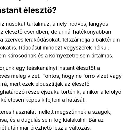
stant élesztő?
nizmusokat tartalmaz, amely nedves, langyos
Az élesztő csendben, de annál hatékonyabban
 a szerves lerakódásokat, felszámolja a baktérium
okat is. Ráadásul mindezt vegyszerek nélkül,
sem károsodnak és a környezetre sem ártalmas.
órjunk egy teáskanálnyi instant élesztőt a
evés meleg vizet. Fontos, hogy ne forró vizet vagy
 rá, mert ezek elpusztítják az élesztő
atározó része éjszaka történik, amikor a lefolyó
kéletesen képes kifejteni a hatását.
eres használat mellett megszűnnek a szagok,
yása, és a dugulás sem fog kialakulni. Bár
az
t után már érezhető lesz a változás.