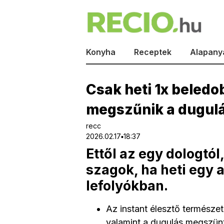
Konyha
Receptek
Alapany
Csak heti 1x beledo
megszűnik a dugulá
recc
2026.02.17▪18:37
Ettől az egy dologtó
szagok, ha heti egy 
lefolyókban.
Az instant élesztő természe
valamint a dugulás megszün