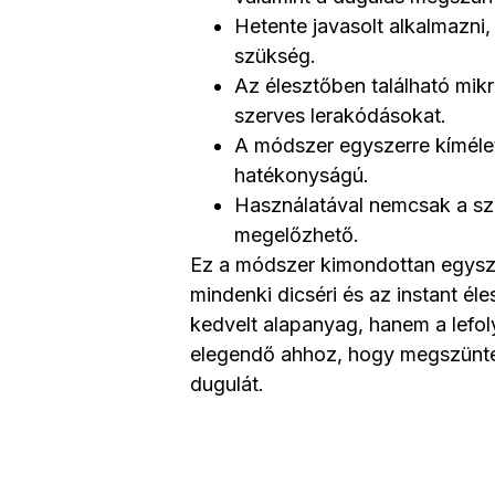
Hetente javasolt alkalmazni,
szükség.
Az élesztőben található mik
szerves lerakódásokat.
A módszer egyszerre kíméle
hatékonyságú.
Használatával nemcsak a s
megelőzhető.
Ez a módszer kimondottan egysze
mindenki dicséri és az instant é
kedvelt alapanyag, hanem a lefoly
elegendő ahhoz, hogy megszünte
dugulát.