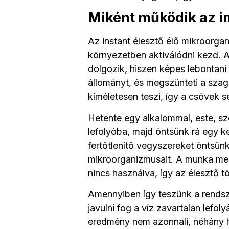
Miként működik az in
Az instant élesztő élő mikroorga
környezetben aktiválódni kezd. 
dolgozik, hiszen képes lebontani
állományt, és megszünteti a szag
kíméletesen teszi, így a csövek 
Hetente egy alkalommal, este, sz
lefolyóba, majd öntsünk rá egy k
fertőtlenítő vegyszereket öntsünk
mikroorganizmusait. A munka megh
nincs használva, így az élesztő tö
Amennyiben így teszünk a rendsz
javulni fog a víz zavartalan lefol
eredmény nem azonnali, néhány hé