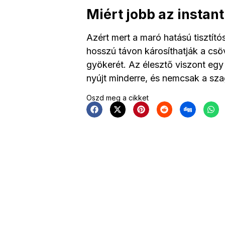
Miért jobb az instan
Azért mert a maró hatású tisztít
hosszú távon károsíthatják a cs
gyökerét. Az élesztő viszont egy
nyújt minderre, és nemcsak a sza
Oszd meg a cikket