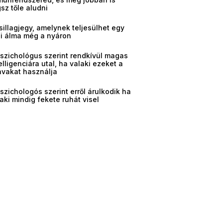
sz tőle aludni
sillagjegy, amelynek teljesülhet egy
gi álma még a nyáron
pszichológus szerint rendkívül magas
elligenciára utal, ha valaki ezeket a
avakat használja
szichologós szerint erről árulkodik ha
aki mindig fekete ruhát visel