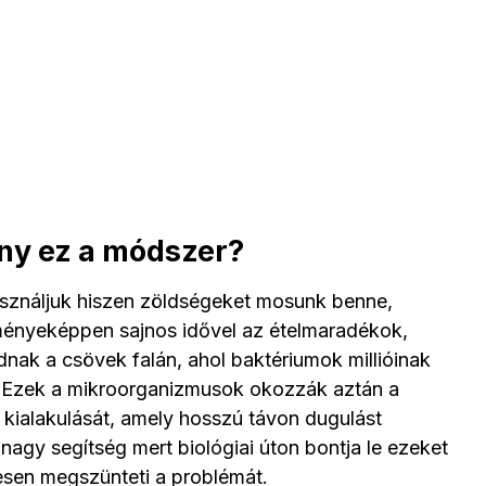
ony ez a módszer?
sználjuk hiszen zöldségeket mosunk benne,
nyeképpen sajnos idővel az ételmaradékok,
nak a csövek falán, ahol baktériumok millióinak
et. Ezek a mikroorganizmusok okozzák aztán a
m kialakulását, amely hosszú távon dugulást
 nagy segítség mert biológiai úton bontja le ezeket
esen megszünteti a problémát.