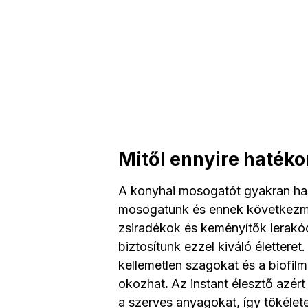
Mitől ennyire haték
A konyhai mosogatót gyakran ha
mosogatunk és ennek következmé
zsiradékok és keményítők lerakód
biztosítunk ezzel kiváló életter
kellemetlen szagokat és a biofil
okozhat
.
Az instant élesztő azért
a szerves anyagokat, így tökélet