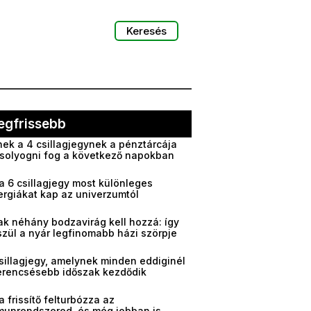
Keresés
egfrissebb
ek a 4 csillagjegynek a pénztárcája
solyogni fog a következő napokban
a 6 csillagjegy most különleges
ergiákat kap az univerzumtól
ak néhány bodzavirág kell hozzá: így
zül a nyár legfinomabb házi szörpje
sillagjegy, amelynek minden eddiginél
erencsésebb időszak kezdődik
a frissítő felturbózza az
munrendszered, és még jobban is