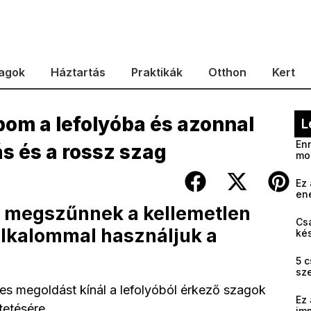
agok
Háztartás
Praktikák
Otthon
Kert
bom a lefolyóba és azonnal
L
Enn
s és a rossz szag
mo
Ez 
en
l, megszűnnek a kellemetlen
Cs
alkalommal használjuk a
kés
5 c
sz
tes megoldást kínál a lefolyóból érkező szagok
Ez 
tetésére.
im