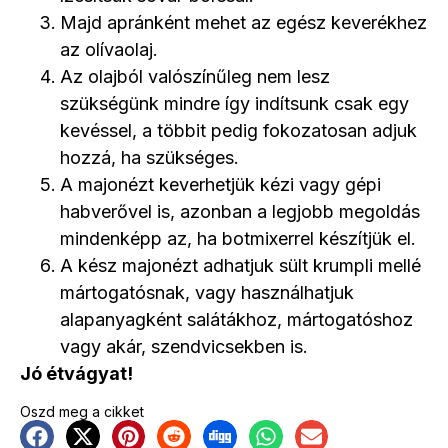
Majd apránként mehet az egész keverékhez
az olívaolaj.
Az olajból valószínűleg nem lesz
szükségünk mindre így indítsunk csak egy
kevéssel, a többit pedig fokozatosan adjuk
hozzá, ha szükséges.
A majonézt keverhetjük kézi vagy gépi
habverővel is, azonban a legjobb megoldás
mindenképp az, ha botmixerrel készítjük el.
A kész majonézt adhatjuk sült krumpli mellé
mártogatósnak, vagy használhatjuk
alapanyagként salátákhoz, mártogatóshoz
vagy akár, szendvicsekben is.
Jó étvágyat!
Oszd meg a cikket