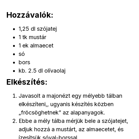
Hozzávalók:
1,25 dl szójatej
1 tk mustár
1 ek almaecet
só
bors
kb. 2.5 dl olívaolaj
Elkészítés:
Javasolt a majonézt egy mélyebb tálban
elkészíteni,, ugyanis készítés közben
„fröcsöghetnek” az alapanyagok.
Ebbe a mély tálba mérjük bele a szójatejet,
adjuk hozzá a mustárt, az almaecetet, és
ízesítsük sóval-borssal.