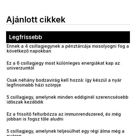
Ajánlott cikkek
Legfrissebb
Ennek a 4 csillagjegynek a pénztárcája mosolyogni fog a
következő napokban
Ez a 6 csillagjegy most különleges energiákat kap az
univerzumtól
Csak néhány bodzavirág kell hozzá: így készül a nyár
legfinomabb házi szörpje
5 csillagjegy, amelynek minden eddiginél szerencsésebb
időszak kezdődik
Ez a frissítő felturbózza az immunrendszered, és még
jobban is fogsz tőle aludni
5 csillagjegy, amelynek teljesülhet egy régi álma még a
nyáron