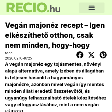
Vegán majonéz recept – Igen
elkészíthető otthon, csak
nem minden, hogy-hogy
recc
2026.02.10▪16:25
A vegán majonéz egy tojásmentes, növényi
alapú alternatíva, amely ízében és állagában
is teljesen hasonlít a hagyományos
majonézre, azonban mivel vegán így mentes
minden állati eredetű összetevőtől, és
ugyanúgy felhasználható ételek készítéséhez
vagy elfogyasztásához, mint a nem vegán
változat.