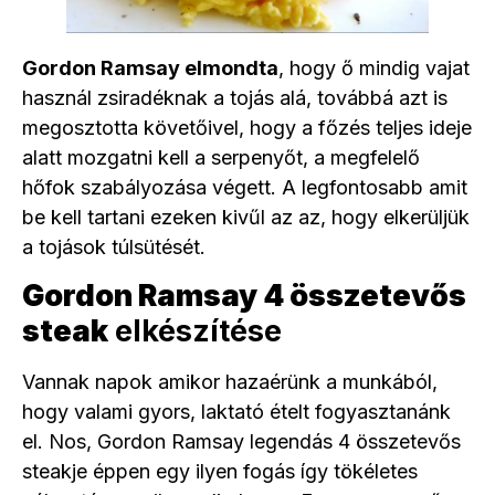
Gordon Ramsay elmondta
, hogy ő mindig vajat
használ zsiradéknak a tojás alá, továbbá azt is
megosztotta követőivel, hogy a főzés teljes ideje
alatt mozgatni kell a serpenyőt, a megfelelő
hőfok szabályozása végett. A legfontosabb amit
be kell tartani ezeken kivűl az az, hogy elkerüljük
a tojások túlsütését.
Gordon Ramsay 4 összetevős
steak
elkészítése
Vannak napok amikor hazaérünk a munkából,
hogy valami gyors, laktató ételt fogyasztanánk
el. Nos, Gordon Ramsay legendás 4 összetevős
steakje éppen egy ilyen fogás így tökéletes