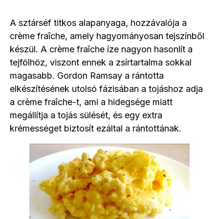
A sztárséf titkos alapanyaga, hozzávalója a
crème fraîche, amely hagyományosan tejszínből
készül. A crème fraîche íze nagyon hasonlít a
tejfölhöz, viszont ennek a zsírtartalma sokkal
magasabb. Gordon Ramsay a rántotta
elkészítésének utolsó fázisában a tojáshoz adja
a crème fraîche-t, ami a hidegsége miatt
megállítja a tojás sülését, és egy extra
krémességet biztosít ezáltal a rántottának.