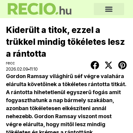
Kiderült a titok, ezzel a
trükkel mindig tökéletes lesz
a rántotta
recc
2026.02.09▪11:10
Gordon Ramsay világhírű séf végre valahára
elárulta követőinek a tökéletes rántotta titkát.
A rántotta hihetetlenül egyszerű fogás amit
fogyaszthatunk a nap bármely szakában,
azonban tökéletesen elkészíteni annál
nehezebb. Gordon Ramsay viszont most
végre elárulta, hogy mitől lesz mindig
tökéletes és krémes a rántottánk.