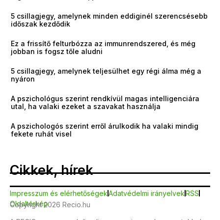
5 csillagjegy, amelynek minden eddiginél szerencsésebb
időszak kezdődik
Ez a frissítő felturbózza az immunrendszered, és még
jobban is fogsz tőle aludni
5 csillagjegy, amelynek teljesülhet egy régi álma még a
nyáron
A pszichológus szerint rendkívül magas intelligenciára
utal, ha valaki ezeket a szavakat használja
A pszichologós szerint erről árulkodik ha valaki mindig
fekete ruhát visel
Cikkek, hírek
Impresszum és elérhetőségek
Adatvédelmi irányelvek
RSS
Oldaltérkép
Copyright 2026 Recio.hu